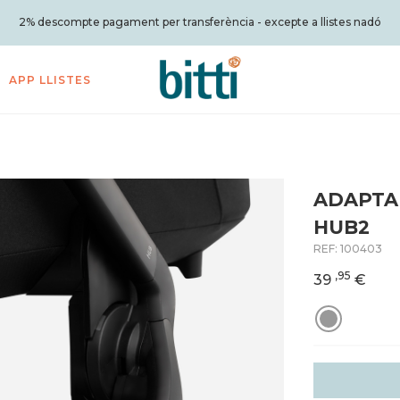
2% descompte pagament per transferència - excepte a llistes nadó
APP LLISTES
ADAPTA
HUB2
REF:
100403
,95
39
€