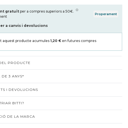
nt gratuït
per a compres superiors a 50€.
Properament
ment
per a canvis i devolucions
t aquest producte acumules
1,20 €
en futures compres
 DEL PRODUCTE
 DE 3 ANYS*
TS I DEVOLUCIONS
RIAR BITTI?
IÓ DE LA MARCA