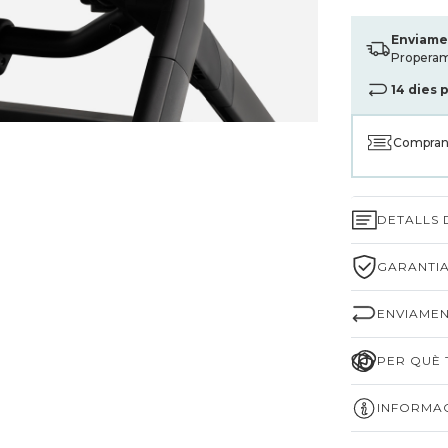
Enviame
Propera
14 dies 
Compran
DETALLS
GARANTIA
ENVIAMEN
PER QUÈ T
INFORMAC