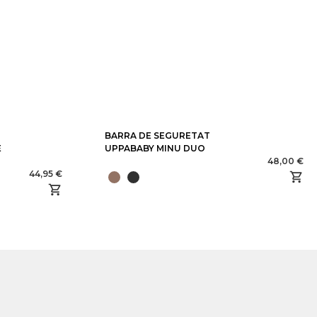
BARRA DE SEGURETAT
E
UPPABABY MINU DUO
48,00 €
44,95 €