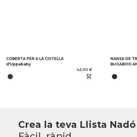
COBERTA PER A LA CISTELLA
NANSA DE T
d'Uppababy
BUGABOO A
42,00 €
Crea la teva Llista Nadó
Fàcil, ràpid