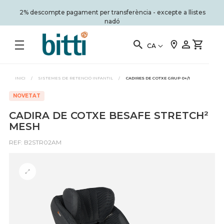
2% descompte pagament per transferència - excepte a llistes
nadó
CA
INICI
/
SISTEMES DE RETENCIÓ INFANTIL
/
CADIRES DE COTXE GRUP 0+/1
NOVETAT
CADIRA DE COTXE BESAFE STRETCH²
MESH
REF: B2STR02AM