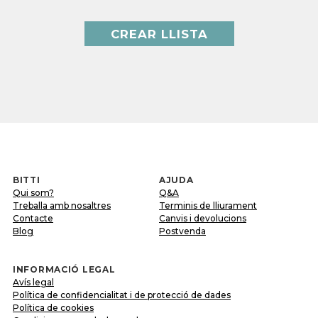
CREAR LLISTA
BITTI
AJUDA
Qui som?
Q&A
Treballa amb nosaltres
Terminis de lliurament
Contacte
Canvis i devolucions
Blog
Postvenda
INFORMACIÓ LEGAL
Avís legal
Política de confidencialitat i de protecció de dades
Política de cookies