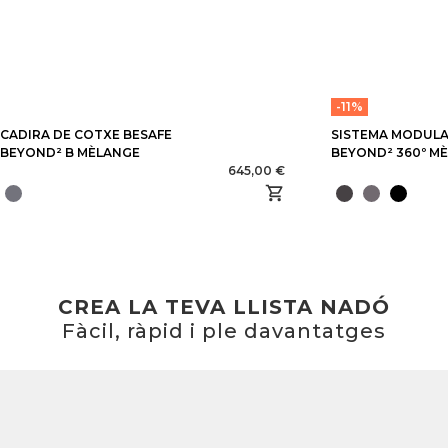
-11%
CADIRA DE COTXE BESAFE
SISTEMA MODULA
BEYOND² B MÈLANGE
BEYOND² 360º M
645,00 €
CREA LA TEVA LLISTA NADÓ
Fàcil, ràpid i ple davantatges