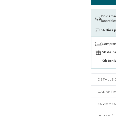
Enviamen
laborable
14 dies 
Compran
5€ de b
Obteni
DETALLS
GARANTIA
ENVIAMEN
PER QUÈ T