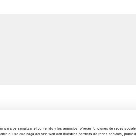
A
INFORMACIÓ LEGAL
Avís legal
n para personalizar el contenido y los anuncios, ofrecer funciones de redes sociales 
s de lliurament
Política de confidencialitat
re el uso que haga del sitio web con nuestros partners de redes sociales, publicid