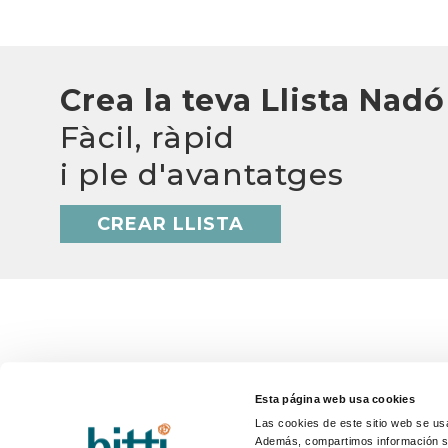
Crea la teva Llista Nadó
Fàcil, ràpid
i ple d'avantatges
CREAR LLISTA
BITTI
AJUD
Esta página web usa cookies
Qui som?
Q&A
Las cookies de este sitio web se usa
Treballa amb nosaltres
Termini
Además, compartimos información sob