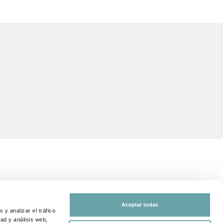
SEGUEIX-NOS A
Aceptar todas
y analizar el tráfico.
 i de protecció
ad y análisis web,
Comparteix la teva