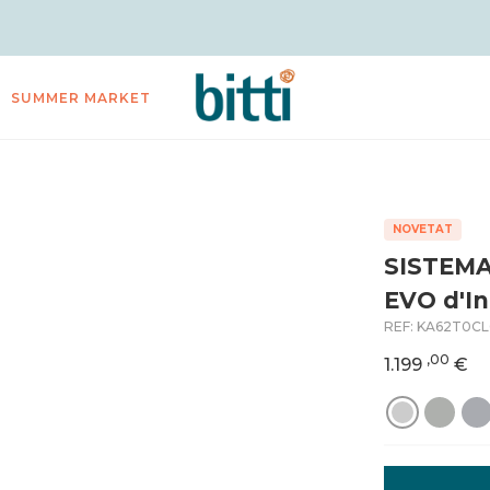
SUMMER MARKET
NOVETAT
SISTEM
EVO d'In
REF:
KA62T0C
,00
1.199
€