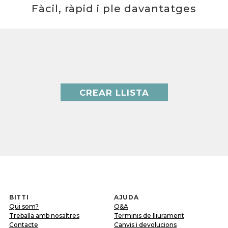
Fàcil, ràpid i ple davantatges
CREAR LLISTA
BITTI
AJUDA
Qui som?
Q&A
Treballa amb nosaltres
Terminis de lliurament
Contacte
Canvis i devolucions