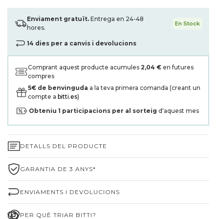
Enviament gratuït.
Entrega en 24-48
En Stock
hores.
14 dies per a canvis i devolucions
Comprant aquest producte acumules
2,04 €
en futures
compres
5€ de benvinguda
a la teva primera comanda (creant un
compte a
bitti.es
)
Obteniu
1
participacions per al sorteig
d'aquest mes
DETALLS DEL PRODUCTE
GARANTIA DE 3 ANYS*
ENVIAMENTS I DEVOLUCIONS
PER QUÈ TRIAR BITTI?