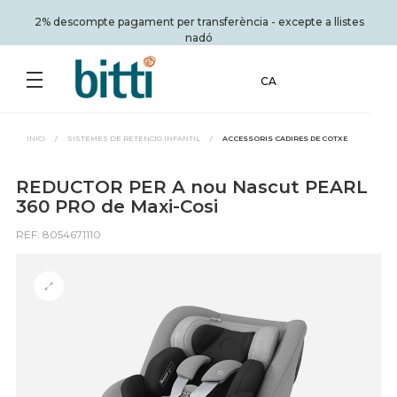
2% descompte pagament per transferència - excepte a llistes
nadó
CA
INICI
/
SISTEMES DE RETENCIÓ INFANTIL
/
ACCESSORIS CADIRES DE COTXE
REDUCTOR PER A nou Nascut PEARL
360 PRO de Maxi-Cosi
REF: 8054671110