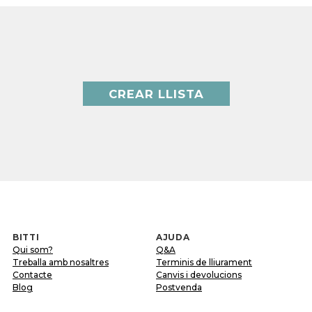
CREAR LLISTA
BITTI
AJUDA
Qui som?
Q&A
Treballa amb nosaltres
Terminis de lliurament
Contacte
Canvis i devolucions
Blog
Postvenda