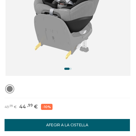
,99
44
€
,99
49
€
-10%
AFEGIR A LA CISTELLA