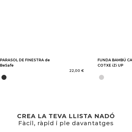
PARASOL DE FINESTRA de
FUNDA BAMBÚ CA
BeSafe
COTXE iZi UP
22,00 €
CREA LA TEVA LLISTA NADÓ
Fàcil, ràpid i ple davantatges