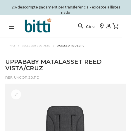
2% descompte pagament per transferència - excepte a llistes
nadó
CA
INICI
/
ACCESSORIS COTXETS
/
ACCESSORIS D'ESTIU
UPPABABY MATALASSET REED
VISTA/CRUZ
REF: U4COR.20.RD