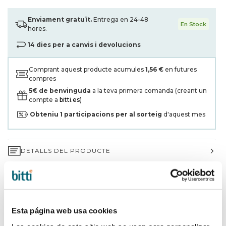
Enviament gratuït.
Entrega en 24-48
En Stock
hores.
14 dies per a canvis i devolucions
Comprant aquest producte acumules
1,56 €
en futures
compres
5€ de benvinguda
a la teva primera comanda (creant un
compte a
bitti.es
)
Obteniu
1
participacions per al sorteig
d'aquest mes
DETALLS DEL PRODUCTE
GARANTIA DE 3 ANYS*
ENVIAMENTS I DEVOLUCIONS
Esta página web usa cookies
PER QUÈ TRIAR BITTI?