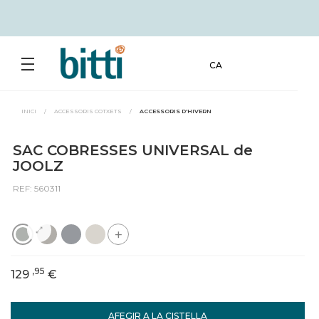
CA
INICI
/
ACCESSORIS COTXETS
/
ACCESSORIS D'HIVERN
SAC COBRESSES UNIVERSAL de
JOOLZ
REF: 560311
+
,95
129
€
AFEGIR A LA CISTELLA