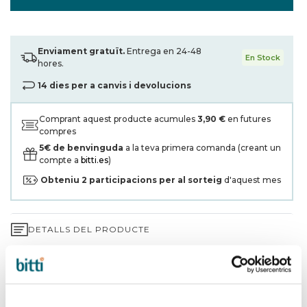
Enviament gratuït.
Entrega en 24-48
En Stock
hores.
14 dies per a canvis i devolucions
Comprant aquest producte acumules
3,90 €
en futures
compres
5€ de benvinguda
a la teva primera comanda (creant un
compte a
bitti.es
)
Obteniu
2
participacions per al sorteig
d'aquest mes
DETALLS DEL PRODUCTE
GARANTIA DE 3 ANYS*
ENVIAMENTS I DEVOLUCIONS