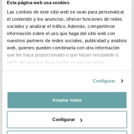
Esta página web usa cookies
PER QUÈ TRIAR BITTI?
Las cookies de este sitio web se usan para personalizar
el contenido y los anuncios, ofrecer funciones de redes
INFORMACIÓ DE LA MARCA
sociales y analizar el tráfico. Además, compartimos
información sobre el uso que haga del sitio web con
nuestros partners de redes sociales, publicidad y análisis
COMPLETA LA TEVA COMPRA
web, quienes pueden combinarla con otra información
que les haya proporcionado o que hayan recopilado a
COMPARTIR
partir del uso que haya hecho de sus servicios.
Configurar
Aceptar todas
Configurar
ALTRES CLIENTS TAMBÉ VAN VEURE