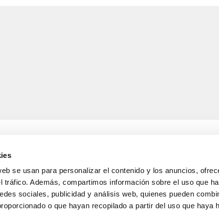
ies
web se usan para personalizar el contenido y los anuncios, ofrec
A
INFORMACIÓ LEGAL
el tráfico. Además, compartimos información sobre el uso que ha
Avís legal
edes sociales, publicidad y análisis web, quienes pueden combin
s de lliurament
Política de confidencialitat
i devolucions
de dades
proporcionado o que hayan recopilado a partir del uso que haya
nda
Política de cookies