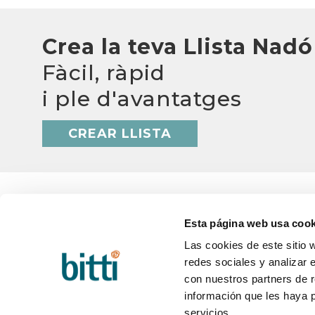
Crea la teva Llista Nadó
Fàcil, ràpid
i ple d'avantatges
CREAR LLISTA
Esta página web usa cook
Las cookies de este sitio 
BITTI
AJUD
redes sociales y analizar 
Qui som?
Q&A
con nuestros partners de r
Treballa amb nosaltres
Termini
Contacte
Canvis 
información que les haya 
Blog
Postve
servicios.