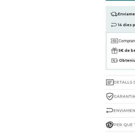
Enviamen
14 dies 
Compran
5€ de b
Obteni
DETALLS
GARANTIA
ENVIAMEN
PER QUÈ T