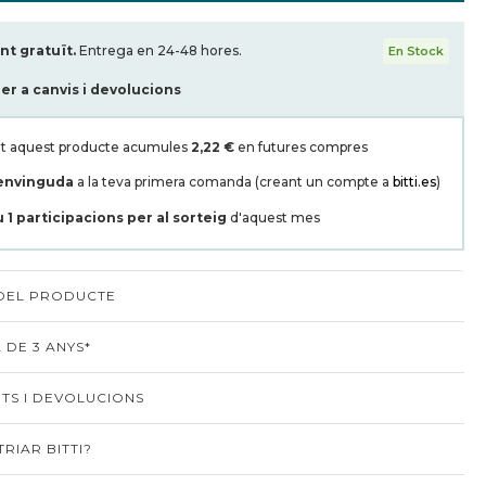
t gratuït.
Entrega en 24-48 hores.
En Stock
per a canvis i devolucions
t aquest producte acumules
2,22 €
en futures compres
envinguda
a la teva primera comanda (creant un compte a
bitti.es
)
u
1
participacions per al sorteig
d'aquest mes
 DEL PRODUCTE
 DE 3 ANYS*
TS I DEVOLUCIONS
RIAR BITTI?