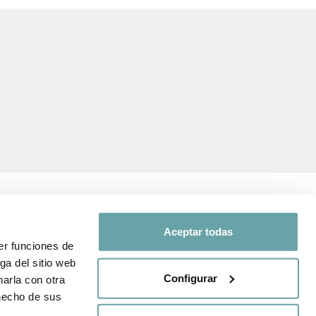
Aceptar todas
er funciones de
SEGUEIX-NOS A
ga del sitio web
Configurar
arla con otra
 i de protecció
Comparteix la teva
 hecho de sus
experiència amb nosaltres a
través de
#BITTIBEBE