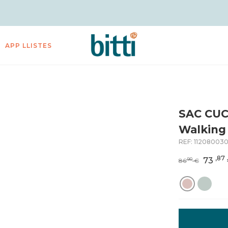
APP LLISTES
SAC CUC
Walkin
REF:
11208003
,87
73
,90
86
€