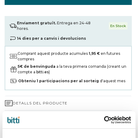
Enviament gratuït.
Entrega en 24-48
En Stock
hores.
14 dies per a canvis i devolucions
Comprant aquest producte acumules
1,95 €
en futures
compres
5€ de benvinguda
a la teva primera comanda (creant un
compte a
bitti.es
)
Obteniu
1
participacions per al sorteig
d'aquest mes
DETALLS DEL PRODUCTE
GARANTIA DE 3 ANYS*
ENVIAMENTS I DEVOLUCIONS