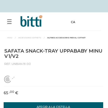
CA
INICI
/
ACCESSORIS COTXETS
/
ALTRES ACCESSORIS PER AL COTXET
SAFATA SNACK-TRAY UPPABABY MINU
V1/V2
REF: UNBAN.19.00
,00
65
€
AFEGIR A LA CISTELLA