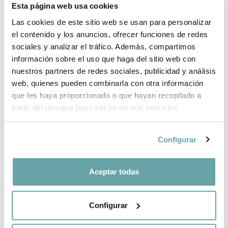
Esta página web usa cookies
PER QUÈ TRIAR BITTI?
Las cookies de este sitio web se usan para personalizar
el contenido y los anuncios, ofrecer funciones de redes
INFORMACIÓ DE LA MARCA
sociales y analizar el tráfico. Además, compartimos
información sobre el uso que haga del sitio web con
COMPLETA LA TEVA COMPRA
nuestros partners de redes sociales, publicidad y análisis
web, quienes pueden combinarla con otra información
que les haya proporcionado o que hayan recopilado a
COMPARTIR
partir del uso que haya hecho de sus servicios.
Configurar
Aceptar todas
ALTRES CLIENTS TAMBÉ VAN VEURE
Configurar