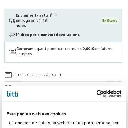
*
Enviament gratuït
Entrega en 24-48
En Stock
hores
14 dies per a canvis i devolucions
Comprant aquest producte acumules
0,60 €
en futures
compres
DETALLS DEL PRODUCTE
GARANTIA DE 3 ANYS*
ENVIAMENTS I DEVOLUCIONS
Esta página web usa cookies
PER QUÈ TRIAR BITTI?
Las cookies de este sitio web se usan para personalizar