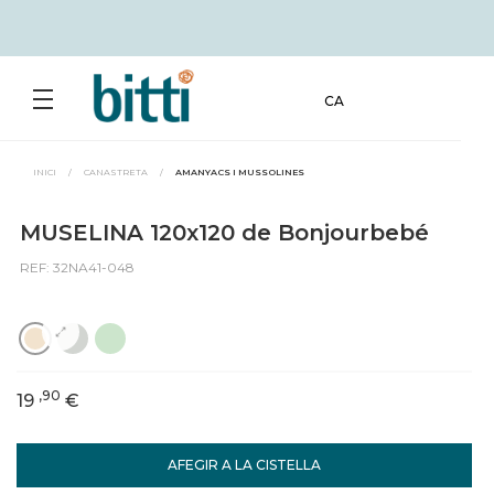
CA
INICI
/
CANASTRETA
/
AMANYACS I MUSSOLINES
MUSELINA 120x120 de Bonjourbebé
REF: 32NA41-048
,90
19
€
AFEGIR A LA CISTELLA