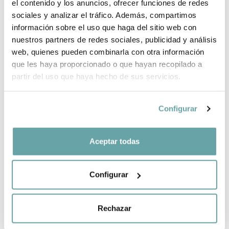
INFORMACIÓ DE LA MARCA
el contenido y los anuncios, ofrecer funciones de redes
sociales y analizar el tráfico. Además, compartimos
información sobre el uso que haga del sitio web con
nuestros partners de redes sociales, publicidad y análisis
COMPARTIR
web, quienes pueden combinarla con otra información
que les haya proporcionado o que hayan recopilado a
partir del uso que haya hecho de sus servicios.
Configurar
Aceptar todas
ALTRES CLIENTS TAMBÉ VAN VEURE
Configurar
Rechazar
CREA LA TEVA LLISTA NADÓ
Fàcil, ràpid i ple davantatges