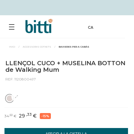
CA
INICI
/
ACCESSORIS COTXETS
/
BAIXERES PER A CABÀS
LLENÇOL CUCO + MUSELINA BOTTON
de Walking Mum
REF: 1120800497
,33
29
€
,50
34
€
-15%
AFEGIR A LA CISTELLA