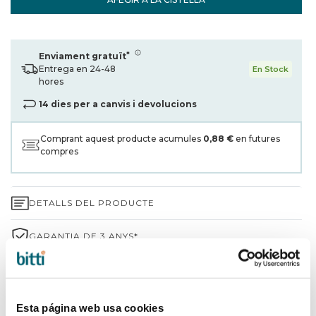
*
Enviament gratuït
Entrega en 24-48
En Stock
hores
14 dies per a canvis i devolucions
Comprant aquest producte acumules
0,88 €
en futures
compres
DETALLS DEL PRODUCTE
GARANTIA DE 3 ANYS*
ENVIAMENTS I DEVOLUCIONS
PER QUÈ TRIAR BITTI?
Esta página web usa cookies