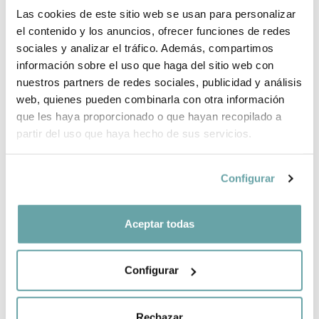
Las cookies de este sitio web se usan para personalizar
INFORMACIÓ DE LA MARCA
el contenido y los anuncios, ofrecer funciones de redes
sociales y analizar el tráfico. Además, compartimos
información sobre el uso que haga del sitio web con
COMPLETA LA TEVA COMPRA
nuestros partners de redes sociales, publicidad y análisis
web, quienes pueden combinarla con otra información
COMPARTIR
que les haya proporcionado o que hayan recopilado a
partir del uso que haya hecho de sus servicios.
Configurar
Aceptar todas
ALTRES CLIENTS TAMBÉ VAN VEURE
Configurar
Rechazar