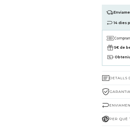
Enviamen
14 dies 
Compran
5€ de b
Obteni
DETALLS
GARANTIA
ENVIAMEN
PER QUÈ T