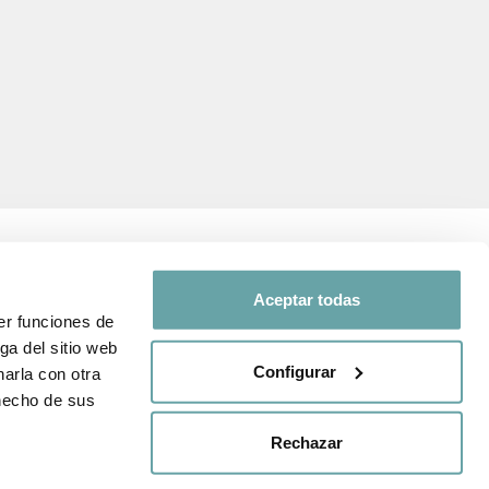
Aceptar todas
er funciones de
SEGUEIX-NOS A
ga del sitio web
Configurar
arla con otra
 i de protecció
Comparteix la teva
 hecho de sus
experiència amb nosaltres a
través de
#BITTIBEBE
nda
Rechazar