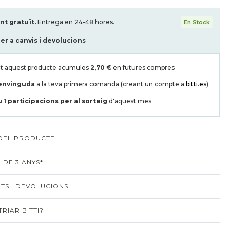
t gratuït.
Entrega en 24-48 hores.
En Stock
per a canvis i devolucions
t aquest producte acumules
2,70 €
en futures compres
envinguda
a la teva primera comanda (creant un compte a
bitti.es
)
u
1
participacions per al sorteig
d'aquest mes
 DEL PRODUCTE
 DE 3 ANYS*
TS I DEVOLUCIONS
RIAR BITTI?