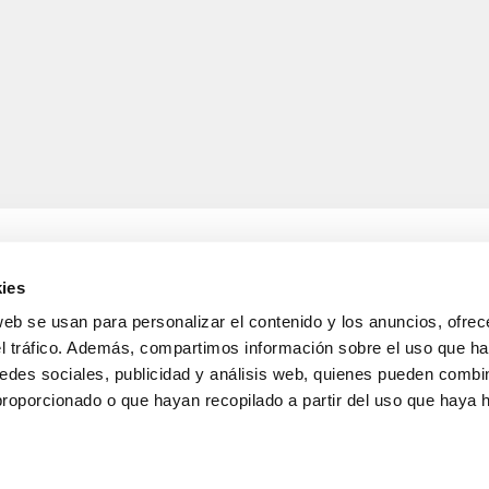
ies
web se usan para personalizar el contenido y los anuncios, ofrec
A
INFORMACIÓ LEGAL
el tráfico. Además, compartimos información sobre el uso que ha
Avís legal
edes sociales, publicidad y análisis web, quienes pueden combin
s de lliurament
Política de confidencialitat
i devolucions
de dades
proporcionado o que hayan recopilado a partir del uso que haya
nda
Política de cookies
Condicions generals de ve