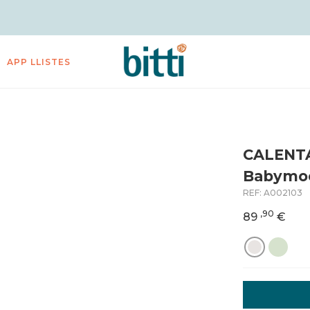
APP LLISTES
CALENT
Babymo
REF:
A002103
,90
89
€