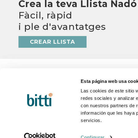
Crea la teva Llista Nadó
Fàcil, ràpid
i ple d'avantatges
CREAR LLISTA
Esta página web usa cook
Las cookies de este sitio 
BITTI
AJUD
redes sociales y analizar 
Qui som?
Q&A
con nuestros partners de r
Treballa amb nosaltres
Termini
Contacte
Canvis 
información que les haya 
Blog
Postve
servicios.
Configurar