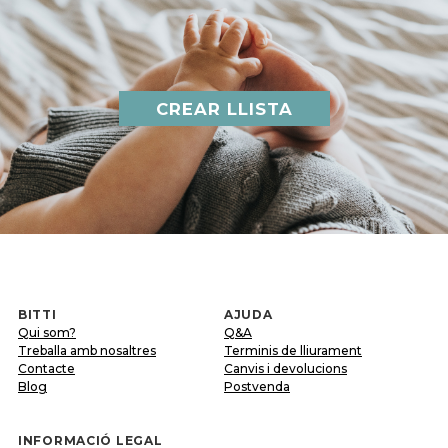
CREAR LLISTA
BITTI
AJUDA
Qui som?
Q&A
Treballa amb nosaltres
Terminis de lliurament
Contacte
Canvis i devolucions
Blog
Postvenda
INFORMACIÓ LEGAL