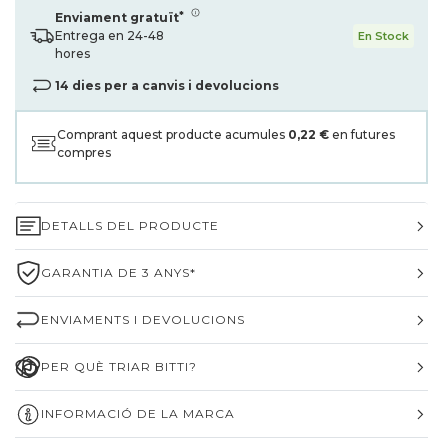
*
Enviament gratuït
Entrega en 24-48
En Stock
hores
14 dies per a canvis i devolucions
Comprant aquest producte acumules
0,22 €
en futures
compres
DETALLS DEL PRODUCTE
GARANTIA DE 3 ANYS*
ENVIAMENTS I DEVOLUCIONS
PER QUÈ TRIAR BITTI?
INFORMACIÓ DE LA MARCA