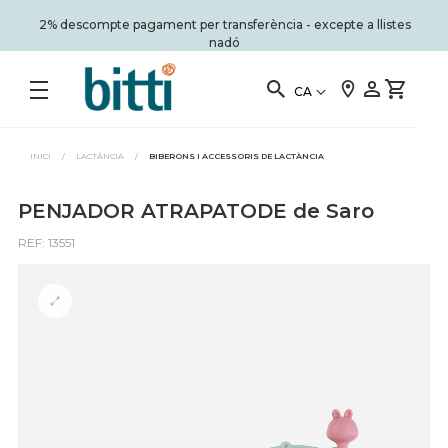
2% descompte pagament per transferència - excepte a llistes
nadó
CA
INICI
/
LACTÀNCIA
/
BIBERONS I ACCESSORIS DE LACTÀNCIA
PENJADOR ATRAPATODE de Saro
REF: 13551