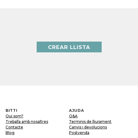
CREAR LLISTA
BITTI
AJUDA
Qui som?
Q&A
Treballa amb nosaltres
Terminis de lliurament
Contacte
Canvis i devolucions
Blog
Postvenda