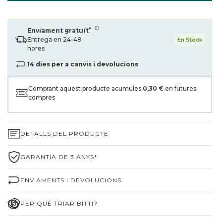
*
Enviament gratuït
Entrega en 24-48
En Stock
hores
14 dies per a canvis i devolucions
Comprant aquest producte acumules
0,30 €
en futures
compres
DETALLS DEL PRODUCTE
GARANTIA DE 3 ANYS*
ENVIAMENTS I DEVOLUCIONS
PER QUÈ TRIAR BITTI?