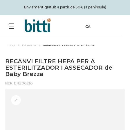
Enviament gratuït a partir de 50€ (a península)
CA
INICI
/
LACTÀNCIA
/
BIBERONS I ACCESSORIS DE LACTÀNCIA
RECANVI FILTRE HEPA PER A
ESTERILITZADOR I ASSECADOR de
Baby Brezza
REF: BRZ00265