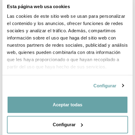
ENVIAMENTS I DEVOLUCIONS
Esta página web usa cookies
PER QUÈ TRIAR BITTI?
Las cookies de este sitio web se usan para personalizar
el contenido y los anuncios, ofrecer funciones de redes
INFORMACIÓ DE LA MARCA
sociales y analizar el tráfico. Además, compartimos
información sobre el uso que haga del sitio web con
nuestros partners de redes sociales, publicidad y análisis
COMPLETA LA TEVA COMPRA
web, quienes pueden combinarla con otra información
que les haya proporcionado o que hayan recopilado a
partir del uso que haya hecho de sus servicios.
COMPARTIR
Configurar
Aceptar todas
Configurar
ALTRES CLIENTS TAMBÉ VAN VEURE