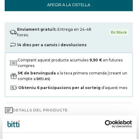
AFEGIR A LA CISTELLA
Enviament gratuït.
Entrega en 24-48
En Stock
hores.
14 dies per a canvis i devolucions
Comprant aquest producte acumules
9,90 €
en futures
compres
5€ de benvinguda
a la teva primera comanda (creant un
compte a
bitti.es
)
Obteniu
6
participacions per al sorteig
d'aquest mes
DETALLS DEL PRODUCTE
GARANTIA DE 3 ANYS*