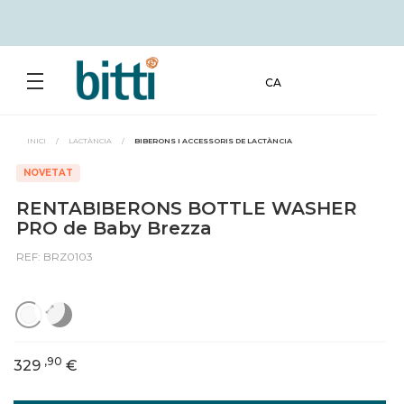
CA
INICI
/
LACTÀNCIA
/
BIBERONS I ACCESSORIS DE LACTÀNCIA
NOVETAT
RENTABIBERONS BOTTLE WASHER
PRO de Baby Brezza
REF: BRZ0103
,90
329
€