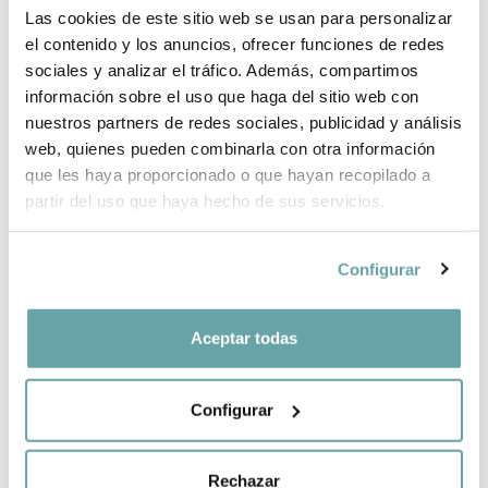
Las cookies de este sitio web se usan para personalizar
INFORMACIÓ DE LA MARCA
el contenido y los anuncios, ofrecer funciones de redes
sociales y analizar el tráfico. Además, compartimos
información sobre el uso que haga del sitio web con
COMPLETA LA TEVA COMPRA
nuestros partners de redes sociales, publicidad y análisis
web, quienes pueden combinarla con otra información
COMPARTIR
que les haya proporcionado o que hayan recopilado a
partir del uso que haya hecho de sus servicios.
Configurar
Aceptar todas
ALTRES CLIENTS TAMBÉ VAN VEURE
Configurar
Rechazar