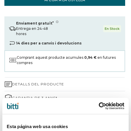
*
Enviament gratuït
Entrega en 24-48
En Stock
hores
14 dies per a canvis i devolucions
Comprant aquest producte acumules
0,94 €
en futures
compres
DETALLS DEL PRODUCTE
GARANTIA DE 3 ANYS*
ENVIAMENTS I DEVOLUCIONS
PER QUÈ TRIAR BITTI?
Esta página web usa cookies