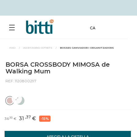
CA
INICI
/
ACCESSORIS COTXETS
/
BOSSES CANVIADOR I ORGANITZADORS
BORSA CROSSBODY MIMOSA de
Walking Mum
REF: 1120800297
,37
31
€
,90
36
€
-15%
AFEGIR A LA CISTELLA