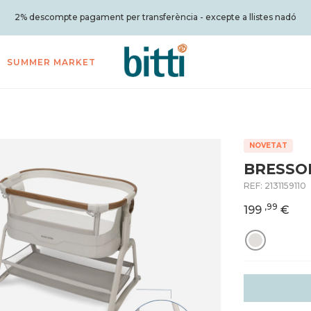
2% descompte pagament per transferència - excepte a llistes nadó
SUMMER MARKET
NOVETAT
BRESSOL
REF:
2131159110
,99
199
€