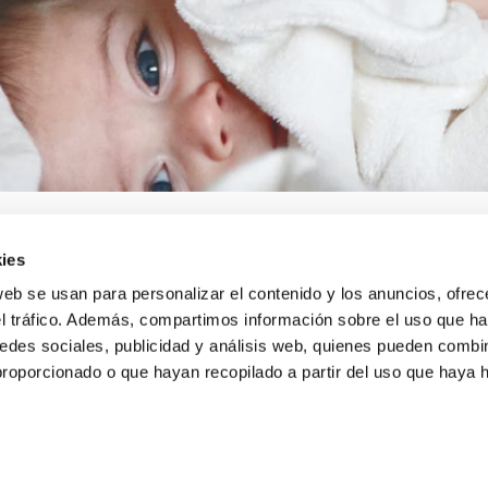
ies
web se usan para personalizar el contenido y los anuncios, ofrec
el tráfico. Además, compartimos información sobre el uso que ha
A
INFORMACIÓ LEGAL
Avís legal
edes sociales, publicidad y análisis web, quienes pueden combin
s de lliurament
Política de confidencialitat
proporcionado o que hayan recopilado a partir del uso que haya
i devolucions
de dades
nda
Política de cookies
Condicions generals de ve