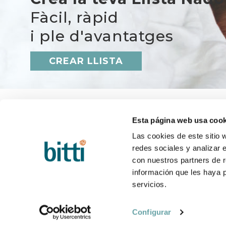
Fàcil, ràpid
i ple d'avantatges
CREAR LLISTA
Esta página web usa cook
Las cookies de este sitio 
redes sociales y analizar 
BITTI
AJUD
Qui som?
Q&A
con nuestros partners de r
Treballa amb nosaltres
Termini
información que les haya 
Contacte
Canvis 
servicios.
Blog
Postve
BRESSOL BUNET IORA PLUS de Maxi-Cosi
Configurar