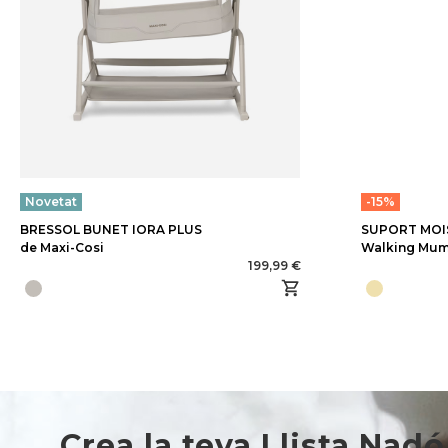
Novetat
-15%
BRESSOL BUNET IORA PLUS
SUPORT MOI
de Maxi-Cosi
Walking Mu
199,99 €
Crea la teva Llista Nadó