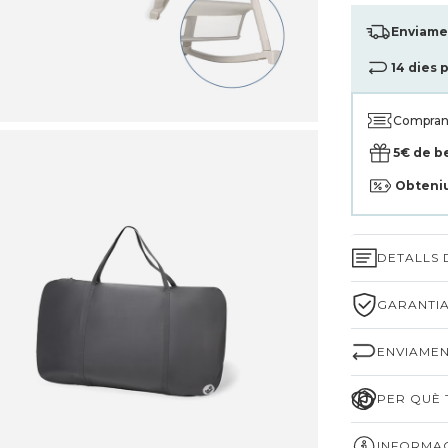
Enviamen
14 dies 
Compran
5€ de b
Obteni
DETALLS
GARANTIA
ENVIAMEN
PER QUÈ T
INFORMAC