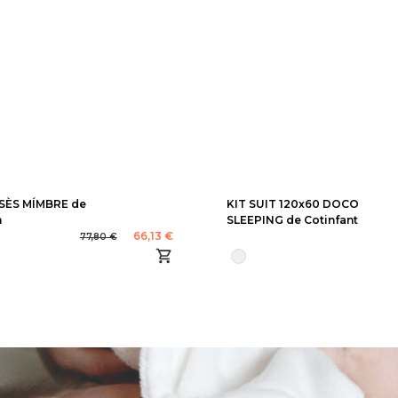
SÈS MÍMBRE de
KIT SUIT 120x60 DOCO
m
SLEEPING de Cotinfant
66,13 €
77,80 €