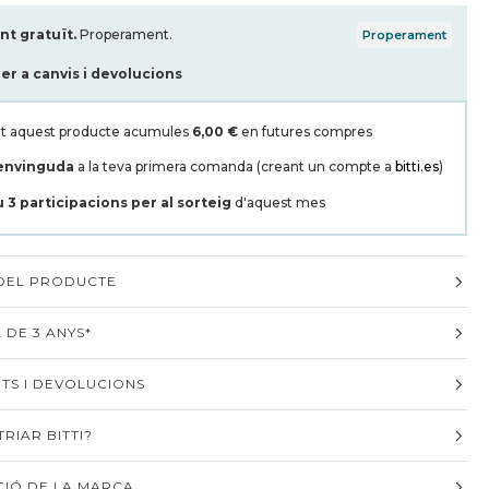
t gratuït.
Properament.
Properament
per a canvis i devolucions
t aquest producte acumules
6,00 €
en futures compres
envinguda
a la teva primera comanda (creant un compte a
bitti.es
)
u
3
participacions per al sorteig
d'aquest mes
 DEL PRODUCTE
 DE 3 ANYS*
TS I DEVOLUCIONS
RIAR BITTI?
IÓ DE LA MARCA