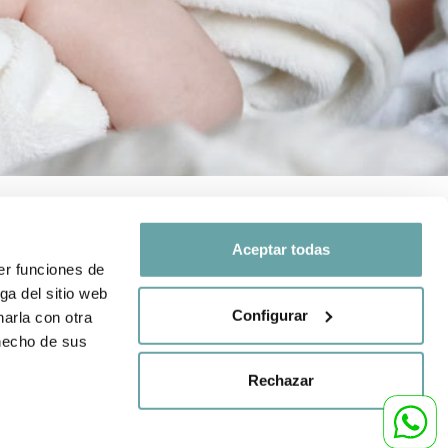
Aceptar todas
er funciones de
ga del sitio web
SEGUEIX-NOS A
Configurar
arla con otra
 i de protecció
 hecho de sus
Comparteix la teva
experiència amb nosaltres a
Rechazar
nda
través de
#BITTIBEBE
,99
199
€
AFEGIR A LA CISTELLA