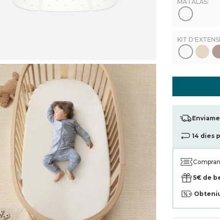
MATALÀS:
KIT D'EXTENS
Enviamen
14 dies 
Compran
5€ de b
Obteni