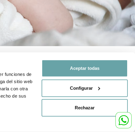
Aceptar todas
er funciones de
ga del sitio web
SEGUEIX-NOS A
Configurar
arla con otra
 i de protecció
 hecho de sus
Comparteix la teva
experiència amb nosaltres a
Rechazar
nda
través de
#BITTIBEBE
,00
863
€
AFEGIR A LA CISTELLA