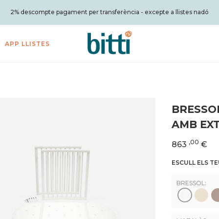
2% descompte pagament per transferència - excepte a llistes nadó
APP LLISTES
BRESSOL
AMB EX
,00
863
€
ESCULL ELS T
BRESSOL: