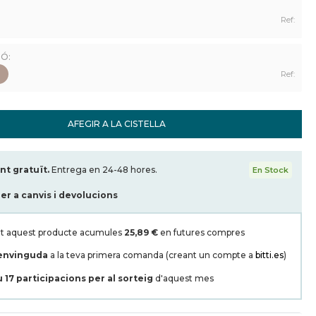
Ref:
IÓ:
Ref:
AFEGIR A LA CISTELLA
t gratuït.
Entrega en 24-48 hores.
En Stock
per a canvis i devolucions
t aquest producte acumules
25,89 €
en futures compres
envinguda
a la teva primera comanda (creant un compte a
bitti.es
)
u
17
participacions per al sorteig
d'aquest mes