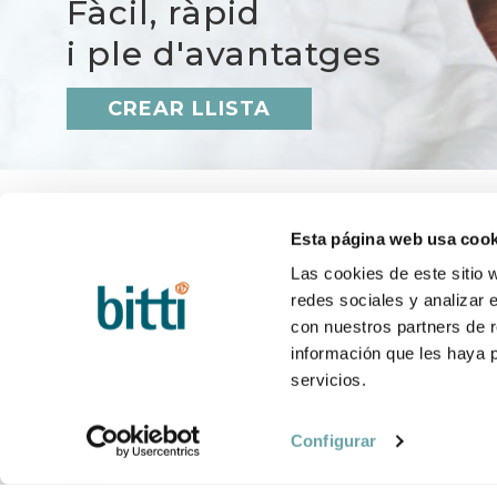
Fàcil, ràpid
i ple d'avantatges
CREAR LLISTA
Esta página web usa cook
Las cookies de este sitio 
redes sociales y analizar 
BITTI
AJUD
Qui som?
Q&A
con nuestros partners de r
Treballa amb nosaltres
Termini
información que les haya 
Contacte
Canvis 
servicios.
Blog
Postve
BRESSOL STOKKE SLEEPI MINI V3 COMPLETA A
Configurar
BRESSOL:
MATALÀS:
KIT D'EXTENSIÓ: