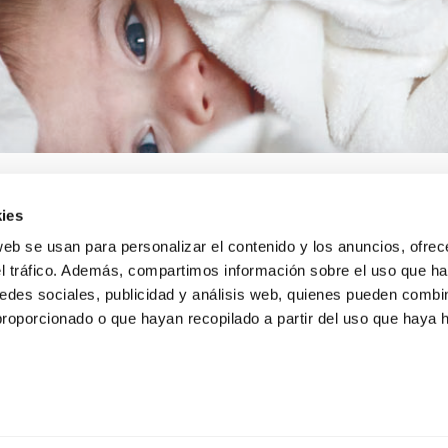
ies
web se usan para personalizar el contenido y los anuncios, ofrec
el tráfico. Además, compartimos información sobre el uso que ha
A
INFORMACIÓ LEGAL
Avís legal
edes sociales, publicidad y análisis web, quienes pueden combin
s de lliurament
Política de confidencialitat
proporcionado o que hayan recopilado a partir del uso que haya
i devolucions
de dades
nda
Política de cookies
Condicions generals de ve
MB EXTENSIÓ