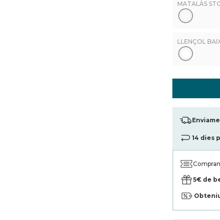
MATALÀS STOK
LLENÇOL BAIX
Enviamen
14 dies 
Compran
5€ de b
Obteni