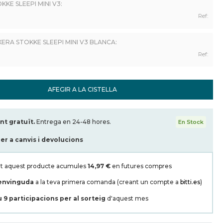
KE SLEEPI MINI V3:
Ref:
ERA STOKKE SLEEPI MINI V3 BLANCA:
Ref:
AFEGIR A LA CISTELLA
t gratuït.
Entrega en 24-48 hores.
En Stock
per a canvis i devolucions
t aquest producte acumules
14,97 €
en futures compres
envinguda
a la teva primera comanda (creant un compte a
bitti.es
)
u
9
participacions per al sorteig
d'aquest mes