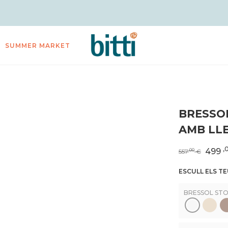
SUMMER MARKET
BRESSOL
AMB LL
,
499
,00
557
€
ESCULL ELS T
BRESSOL STOK