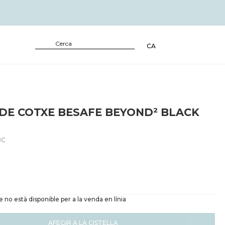
CA
DE COTXE BESAFE BEYOND² BLACK
BC
no està disponible per a la venda en línia
AFEGIR A LA CISTELLA