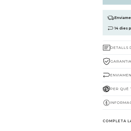
Enviamen
14 dies 
DETALLS
GARANTIA
ENVIAMEN
PER QUÈ T
INFORMAC
COMPLETA L