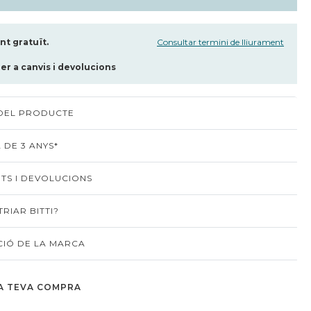
t gratuït.
Consultar termini de lliurament
per a canvis i devolucions
 DEL PRODUCTE
 DE 3 ANYS*
TS I DEVOLUCIONS
RIAR BITTI?
IÓ DE LA MARCA
A TEVA COMPRA