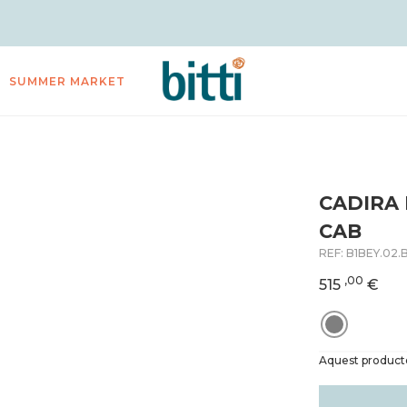
SUMMER MARKET
CADIRA 
CAB
REF:
B1BEY.02.
,00
515
€
Aquest producte 