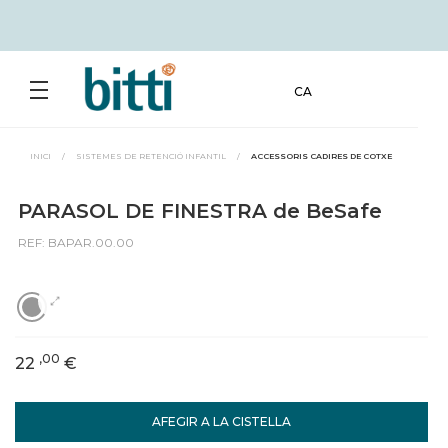
CA
INICI
/
SISTEMES DE RETENCIÓ INFANTIL
/
ACCESSORIS CADIRES DE COTXE
PARASOL DE FINESTRA de BeSafe
REF: BAPAR.00.00
,00
22
€
AFEGIR A LA CISTELLA