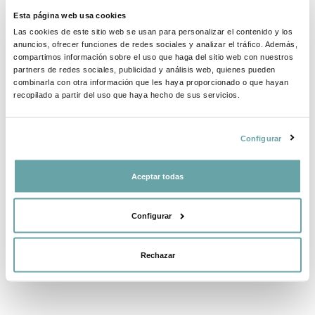
INFORMACIÓ DE LA MARCA
Esta página web usa cookies
Las cookies de este sitio web se usan para personalizar el contenido y los
anuncios, ofrecer funciones de redes sociales y analizar el tráfico. Además,
COMPLETA LA TEVA COMPRA
compartimos información sobre el uso que haga del sitio web con nuestros
partners de redes sociales, publicidad y análisis web, quienes pueden
combinarla con otra información que les haya proporcionado o que hayan
COMPARTIR
recopilado a partir del uso que haya hecho de sus servicios.
Configurar
Aceptar todas
Configurar
ALTRES CLIENTS TAMBÉ VAN VEURE
Rechazar