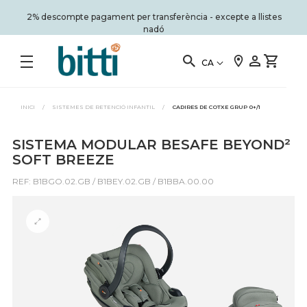
2% descompte pagament per transferència - excepte a llistes
nadó
CA
INICI
/
SISTEMES DE RETENCIÓ INFANTIL
/
CADIRES DE COTXE GRUP 0+/1
SISTEMA MODULAR BESAFE BEYOND²
SOFT BREEZE
REF: B1BGO.02.GB / B1BEY.02.GB / B1BBA.00.00