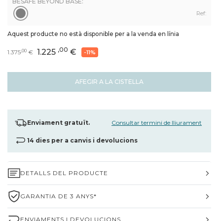
BESAFE BEYOND BASE:
Ref:
Aquest producte no està disponible per a la venda en línia
,00
1.225
€
,00
1.375
€
-11%
AFEGIR A LA CISTELLA
Enviament gratuït.
Consultar termini de lliurament
14 dies per a canvis i devolucions
DETALLS DEL PRODUCTE
GARANTIA DE 3 ANYS*
ENVIAMENTS I DEVOLUCIONS