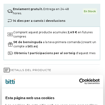
Enviament gratuït.
Entrega en 24-48
En Stock
hores.
14 dies per a canvis i devolucions
Comprant aquest producte acumules
2,49 €
en futures
compres
5€ de benvinguda
a la teva primera comanda (creant un
compte a
bitti.es
)
Obteniu
1
participacions per al sorteig
d'aquest mes
DETALLS DEL PRODUCTE
GARANTIA DE 3 ANYS*
ENVIAMENTS I DEVOLUCIONS
Esta página web usa cookies
PER QUÈ TRIAR BITTI?