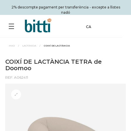
2% descompte pagament per transferència - excepte a llistes
nadó
CA
INICI
/
LACTÀNCIA
/
COIXÍ DE LACTÀNCIA
COIXÍ DE LACTÀNCIA TETRA de
Doomoo
REF: A062411