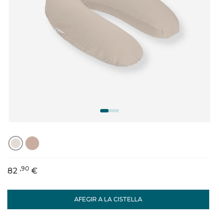
,90
82
€
AFEGIR A LA CISTELLA