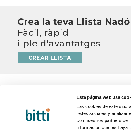
Crea la teva Llista Nadó
Fàcil, ràpid
i ple d'avantatges
CREAR LLISTA
Esta página web usa cook
Las cookies de este sitio 
BITTI
AJUD
redes sociales y analizar 
Qui som?
Q&A
Treballa amb nosaltres
Termini
con nuestros partners de r
Contacte
Canvis 
información que les haya 
Blog
Postve