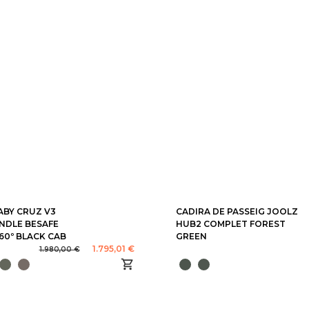
ABY CRUZ V3
CADIRA DE PASSEIG JOOLZ
NDLE BESAFE
HUB2 COMPLET FOREST
60º BLACK CAB
GREEN
1.795,01 €
1.980,00 €