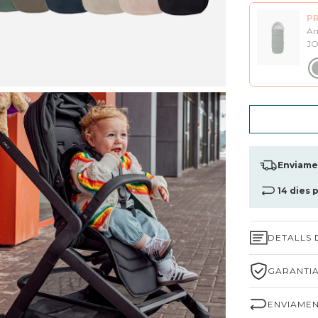
P
Am
J
Enviamen
14 dies 
DETALLS
GARANTIA
ENVIAMEN