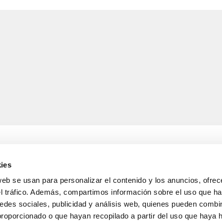
ies
web se usan para personalizar el contenido y los anuncios, ofrec
A
INFORMACIÓ LEGAL
el tráfico. Además, compartimos información sobre el uso que ha
Avís legal
s de lliurament
Política de confidencialitat
edes sociales, publicidad y análisis web, quienes pueden combin
i devolucions
de dades
proporcionado o que hayan recopilado a partir del uso que haya
nda
Política de cookies