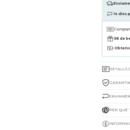
Enviamen
14 dies 
Compran
5€ de b
Obteni
DETALLS
GARANTIA
ENVIAMEN
PER QUÈ T
INFORMAC