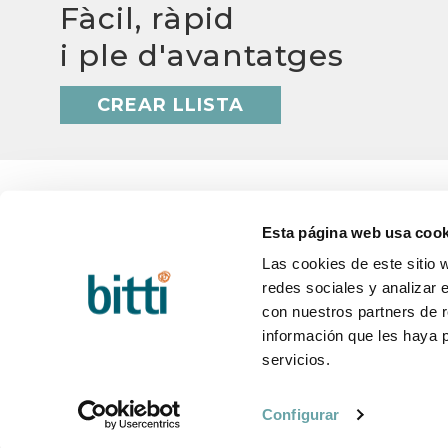
Fàcil, ràpid
i ple d'avantatges
CREAR LLISTA
Esta página web usa cook
Las cookies de este sitio 
BITTI
AJUD
redes sociales y analizar 
Qui som?
Q&A
con nuestros partners de r
Treballa amb nosaltres
Termini
Contacte
Canvis 
información que les haya 
Blog
Postve
servicios.
Configurar