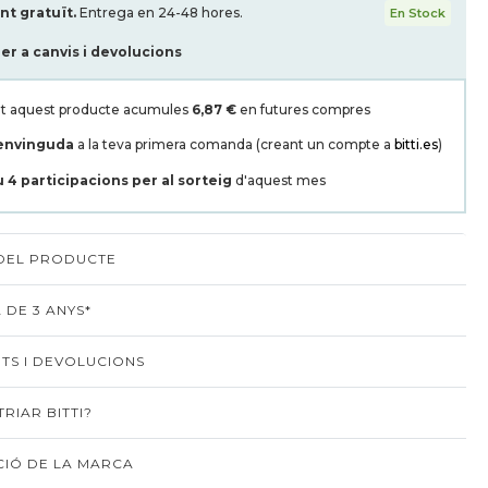
t gratuït.
Entrega en 24-48 hores.
En Stock
per a canvis i devolucions
t aquest producte acumules
6,87 €
en futures compres
envinguda
a la teva primera comanda (creant un compte a
bitti.es
)
u
4
participacions per al sorteig
d'aquest mes
 DEL PRODUCTE
 DE 3 ANYS*
TS I DEVOLUCIONS
RIAR BITTI?
IÓ DE LA MARCA