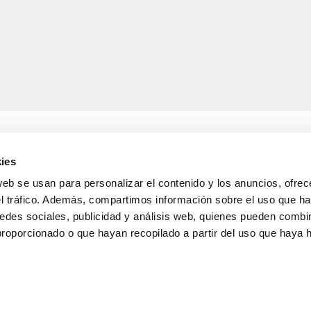
ies
web se usan para personalizar el contenido y los anuncios, ofrec
A
INFORMACIÓ LEGAL
el tráfico. Además, compartimos información sobre el uso que ha
Avís legal
edes sociales, publicidad y análisis web, quienes pueden combin
s de lliurament
Política de confidencialitat
i devolucions
de dades
proporcionado o que hayan recopilado a partir del uso que haya
nda
Política de cookies
Condicions generals de ve