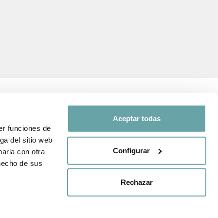
Aceptar todas
er funciones de
SEGUEIX-NOS A
ga del sitio web
Configurar
arla con otra
 i de protecció
Comparteix la teva
 hecho de sus
experiència amb nosaltres a
través de
#BITTIBEBE
nda
Rechazar