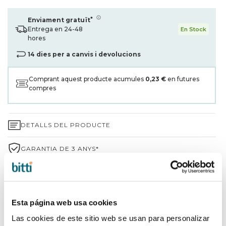
*
Enviament gratuït
Entrega en 24-48
En Stock
hores
14 dies per a canvis i devolucions
Comprant aquest producte acumules
0,23 €
en futures
compres
DETALLS DEL PRODUCTE
GARANTIA DE 3 ANYS*
ENVIAMENTS I DEVOLUCIONS
PER QUÈ TRIAR BITTI?
Esta página web usa cookies
Las cookies de este sitio web se usan para personalizar
INFORMACIÓ DE LA MARCA