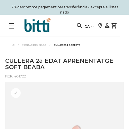
2% descompte pagament per transferència - excepte a llistes
nadó
CA
INICI
/
MENJAR DEL NADÓ
/
CULLERES I COBERTS
CULLERA 2a EDAT APRENENTATGE
SOFT BEABA
REF: 401722