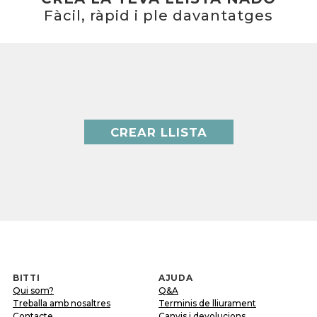
Fàcil, ràpid i ple davantatges
CREAR LLISTA
BITTI
AJUDA
Qui som?
Q&A
Treballa amb nosaltres
Terminis de lliurament
Contacte
Canvis i devolucions