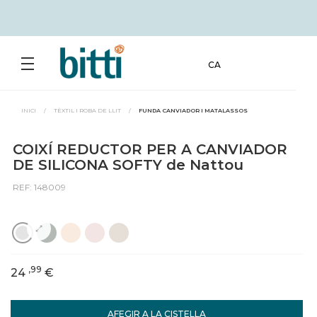
CA
INICI
/
TÈXTIL I ROBA DE LLIT
/
FUNDA CANVIADOR I MATALASSOS
COIXÍ REDUCTOR PER A CANVIADOR
DE SILICONA SOFTY de Nattou
REF: 148009
,99
24
€
AFEGIR A LA CISTELLA