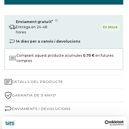
*
Enviament gratuït
Entrega en 24-48
En Stock
hores
14 dies per a canvis i devolucions
Comprant aquest producte acumules
0,75 €
en futures
compres
DETALLS DEL PRODUCTE
GARANTIA DE 3 ANYS*
ENVIAMENTS I DEVOLUCIONS
PER QUÈ TRIAR BITTI?