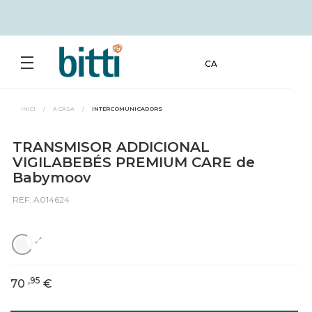
CA
INICI
/
A CASA
/
INTERCOMUNICADORS
TRANSMISOR ADDICIONAL
VIGILABEBÉS PREMIUM CARE de
Babymoov
REF: A014624
,95
70
€