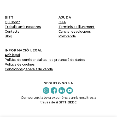
BITTI
AJUDA
Qui som?
Q&A
Treballa amb nosaltres
Terminis de lliurament
Contacte
Canvis i devolucions
Blog
Postvenda
INFORMACIÓ LEGAL
Avís legal
Política de confidencialitat i de protecció de dades
Política de cookies
Condicions generals de venda
SEGUEIX-NOS A
Comparteix la teva experiència amb nosaltres a
través de
#BITTIBEBE