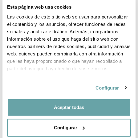
ENVIAMENTS I DEVOLUCIONS
Esta página web usa cookies
PER QUÈ TRIAR BITTI?
Las cookies de este sitio web se usan para personalizar
el contenido y los anuncios, ofrecer funciones de redes
INFORMACIÓ DE LA MARCA
sociales y analizar el tráfico. Además, compartimos
información sobre el uso que haga del sitio web con
nuestros partners de redes sociales, publicidad y análisis
COMPLETA LA TEVA COMPRA
web, quienes pueden combinarla con otra información
que les haya proporcionado o que hayan recopilado a
partir del uso que haya hecho de sus servicios.
COMPARTIR
Configurar
Aceptar todas
Configurar
ALTRES CLIENTS TAMBÉ VAN VEURE