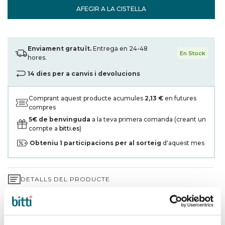
AFEGIR A LA CISTELLA
Enviament gratuït.
Entrega en 24-48
En Stock
hores.
14 dies per a canvis i devolucions
Comprant aquest producte acumules
2,13 €
en futures
compres
5€ de benvinguda
a la teva primera comanda (creant un
compte a
bitti.es
)
Obteniu
1
participacions per al sorteig
d'aquest mes
DETALLS DEL PRODUCTE
GARANTIA DE 3 ANYS*