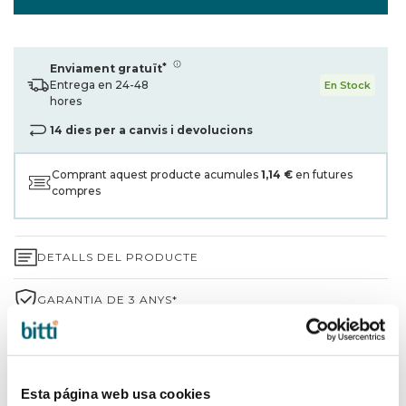
*
Enviament gratuït
Entrega en 24-48
En Stock
hores
14 dies per a canvis i devolucions
Comprant aquest producte acumules
1,14 €
en futures
compres
DETALLS DEL PRODUCTE
GARANTIA DE 3 ANYS*
ENVIAMENTS I DEVOLUCIONS
PER QUÈ TRIAR BITTI?
Esta página web usa cookies