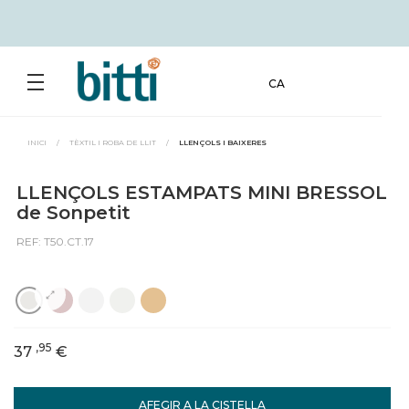
CA
INICI
/
TÈXTIL I ROBA DE LLIT
/
LLENÇOLS I BAIXERES
LLENÇOLS ESTAMPATS MINI BRESSOL
de Sonpetit
REF: T50.CT.17
,95
37
€
AFEGIR A LA CISTELLA