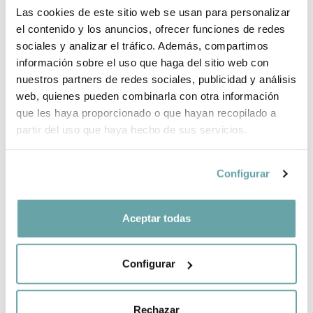
Las cookies de este sitio web se usan para personalizar
INFORMACIÓ DE LA MARCA
el contenido y los anuncios, ofrecer funciones de redes
sociales y analizar el tráfico. Además, compartimos
COMPLETA LA TEVA COMPRA
información sobre el uso que haga del sitio web con
nuestros partners de redes sociales, publicidad y análisis
web, quienes pueden combinarla con otra información
COMPARTIR
que les haya proporcionado o que hayan recopilado a
partir del uso que haya hecho de sus servicios.
Configurar
Aceptar todas
ALTRES CLIENTS TAMBÉ VAN VEURE
Configurar
Rechazar