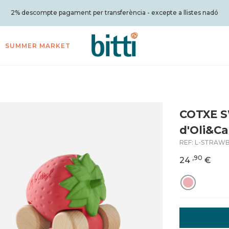
2% descompte pagament per transferència - excepte a llistes nadó
SUMMER MARKET
COTXE 
d'Oli&Ca
REF:
L-STRAWB
,90
24
€