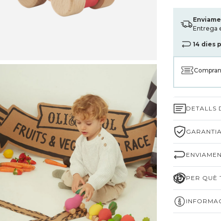
Enviame
Entrega 
14 dies 
Compran
DETALLS
GARANTIA
ENVIAMEN
PER QUÈ T
INFORMAC