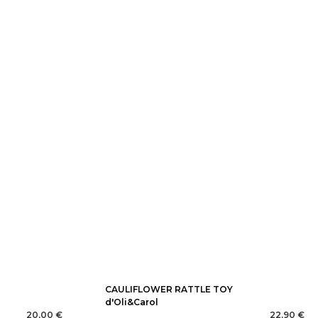
CAULIFLOWER RATTLE TOY
d'Oli&Carol
20,00 €
22,90 €