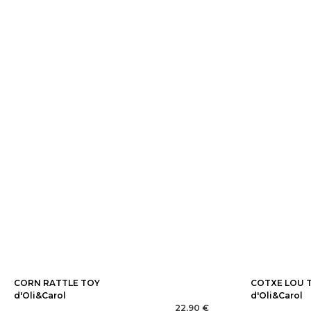
CORN RATTLE TOY
COTXE LOU 
d'Oli&Carol
d'Oli&Carol
22,90 €