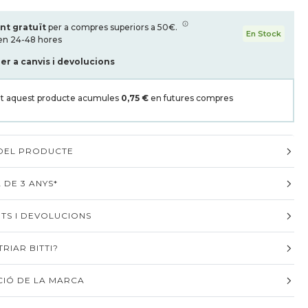
nt gratuït
per a compres superiors a 50€.
En Stock
en 24-48 hores
per a canvis i devolucions
t aquest producte acumules
0,75 €
en futures compres
 DEL PRODUCTE
 DE 3 ANYS*
TS I DEVOLUCIONS
RIAR BITTI?
IÓ DE LA MARCA