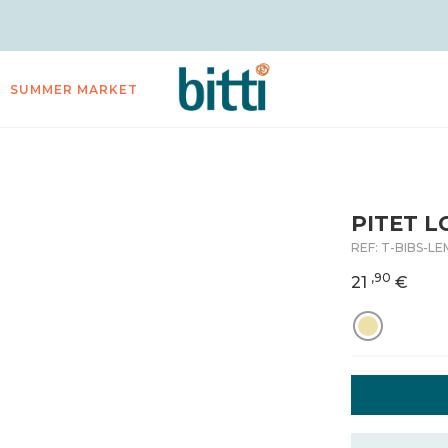
SUMMER MARKET
PITET L
REF:
T-BIBS-L
,90
21
€