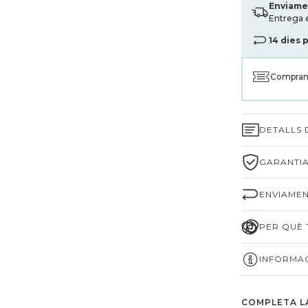
Enviame
Entrega 
14 dies 
Compran
DETALLS
GARANTIA
ENVIAMEN
PER QUÈ T
INFORMAC
COMPLETA L