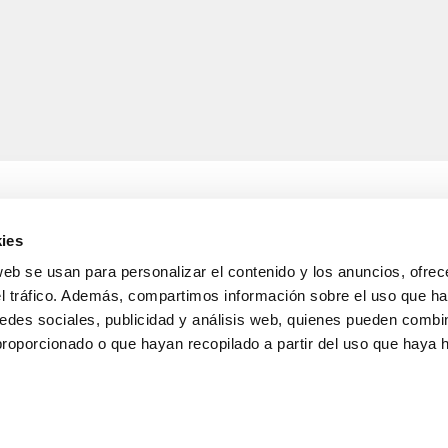
ies
web se usan para personalizar el contenido y los anuncios, ofrec
A
INFORMACIÓ LEGAL
el tráfico. Además, compartimos información sobre el uso que ha
Avís legal
s de lliurament
Política de confidencialitat
edes sociales, publicidad y análisis web, quienes pueden combin
i devolucions
de dades
proporcionado o que hayan recopilado a partir del uso que haya
nda
Política de cookies
Condicions generals de ve