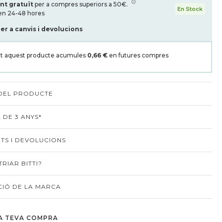
nt gratuït
per a compres superiors a 50€.
En Stock
en 24-48 hores
per a canvis i devolucions
t aquest producte acumules
0,66 €
en futures compres
 DEL PRODUCTE
 DE 3 ANYS*
TS I DEVOLUCIONS
RIAR BITTI?
IÓ DE LA MARCA
A TEVA COMPRA