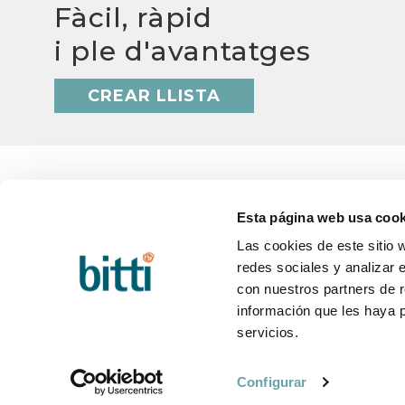
Fàcil, ràpid
i ple d'avantatges
CREAR LLISTA
Esta página web usa cook
Las cookies de este sitio 
BITTI
AJUD
redes sociales y analizar 
Qui som?
Q&A
Treballa amb nosaltres
Termini
con nuestros partners de r
Contacte
Canvis 
información que les haya 
Blog
Postve
servicios.
Configurar