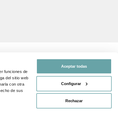
Aceptar todas
er funciones de
SEGUEIX-NOS A
ga del sitio web
 i de protecció
Configurar
arla con otra
Comparteix la teva
 hecho de sus
experiència amb nosaltres a
nda
través de
#BITTIBEBE
Rechazar