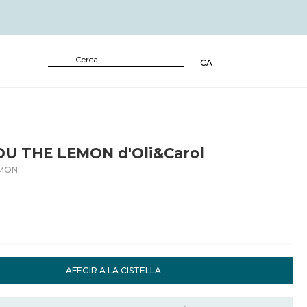
CA
OU THE LEMON d'Oli&Carol
EMON
AFEGIR A LA CISTELLA