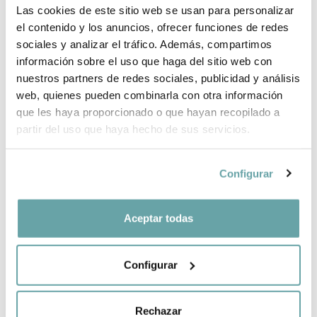
Las cookies de este sitio web se usan para personalizar
INFORMACIÓ DE LA MARCA
el contenido y los anuncios, ofrecer funciones de redes
sociales y analizar el tráfico. Además, compartimos
información sobre el uso que haga del sitio web con
COMPLETA LA TEVA COMPRA
nuestros partners de redes sociales, publicidad y análisis
web, quienes pueden combinarla con otra información
COMPARTIR
que les haya proporcionado o que hayan recopilado a
partir del uso que haya hecho de sus servicios.
Configurar
Aceptar todas
ALTRES CLIENTS TAMBÉ VAN VEURE
Configurar
Rechazar