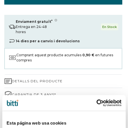
*
Enviament gratuït
Entrega en 24-48
En Stock
hores
14 dies per a canvis i devolucions
Comprant aquest producte acumules
0,90 €
en futures
compres
DETALLS DEL PRODUCTE
GARANTIA DE 3 ANYS*
ENVIAMENTS I DEVOLUCIONS
PER QUÈ TRIAR BITTI?
Esta página web usa cookies