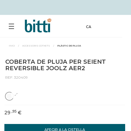
CA
INICI
/
ACCESSORIS COTXETS
/
PLÀSTIC DE PLUJA
COBERTA DE PLUJA PER SEIENT
REVERSIBLE JOOLZ AER2
REF: 320409
,95
29
€
AFEGIR A LA CISTELLA