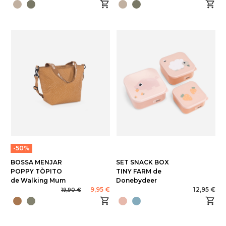
-50%
BOSSA MENJAR
SET SNACK BOX
POPPY TÒPITO
TINY FARM de
de Walking Mum
Donebydeer
9,95 €
12,95 €
19,90 €