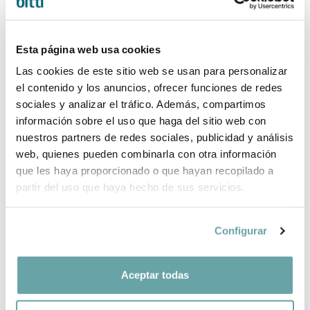
Esta página web usa cookies
Las cookies de este sitio web se usan para personalizar
AMPOLLA
AMPOLLA
el contenido y los anuncios, ofrecer funciones de redes
D'ACER
D'ACER
sociales y analizar el tráfico. Además, compartimos
INOXIDABLE
INOXIDABLE
información sobre el uso que haga del sitio web con
350ml TRIXIE
500ml TRIXIE
22,99 €
26,99 €
nuestros partners de redes sociales, publicidad y análisis
web, quienes pueden combinarla con otra información
que les haya proporcionado o que hayan recopilado a
partir del uso que haya hecho de sus servicios.
Configurar
Aceptar todas