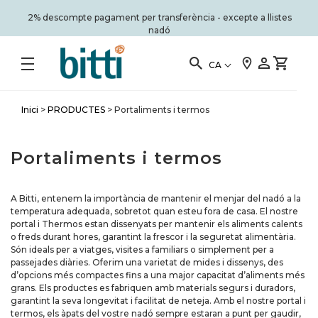
2% descompte pagament per transferència - excepte a llistes
nadó
CA
Inici
>
PRODUCTES
>
Portaliments i termos
Portaliments i termos
A Bitti, entenem la importància de mantenir el menjar del nadó a la
temperatura adequada, sobretot quan esteu fora de casa. El nostre
portal i Thermos estan dissenyats per mantenir els aliments calents
o freds durant hores, garantint la frescor i la seguretat alimentària.
Són ideals per a viatges, visites a familiars o simplement per a
passejades diàries. Oferim una varietat de mides i dissenys, des
d’opcions més compactes fins a una major capacitat d’aliments més
grans. Els productes es fabriquen amb materials segurs i duradors,
garantint la seva longevitat i facilitat de neteja. Amb el nostre portal i
termos, els àpats del vostre nadó sempre estaran a punt per gaudir,