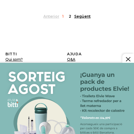
Anterior
1
2
Següent
BITTI
AJUDA
Qui som?
Q&A
Treballa amb nosaltres
Terminis de lliurament
Contacte
Canvis i devolucions
Blog
Postvenda
INFORMACIÓ LEGAL
Avís legal
Política de confidencialitat i de protecció de dades
Política de cookies
Condicions generals de venda
SEGUEIX-NOS A