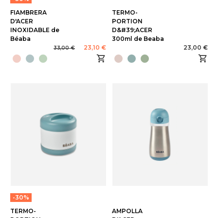
FIAMBRERA
TERMO-
D'ACER
PORTION
INOXIDABLE de
D&#39;ACER
Béaba
300ml de Beaba
23,10 €
23,00 €
33,00 €
-30%
TERMO-
AMPOLLA