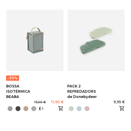
-30%
BOSSA
PACK 2
ISOTÈRMICA
REFREDADORS
BEABA
de Donebydeer
11,90 €
9,95 €
17,00 €