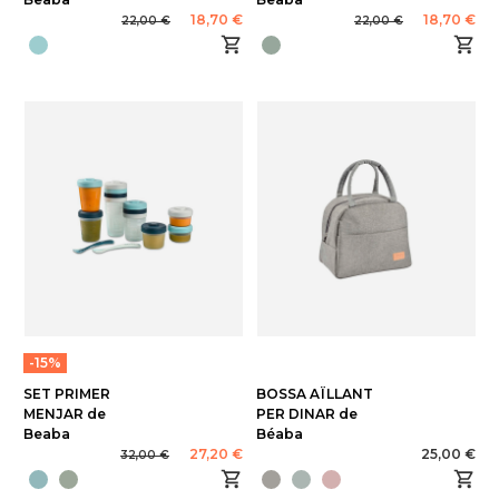
18,70 €
18,70 €
22,00 €
22,00 €
-15%
SET PRIMER
BOSSA AÏLLANT
MENJAR de
PER DINAR de
Beaba
Béaba
27,20 €
25,00 €
32,00 €