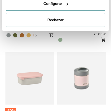
Configurar
Rechazar
PORTALIMENTS
CANTIMPLORA
500ml de Trixie
D'ACER INOX
34,95 €
350ml de Beaba
25,00 €
-30%