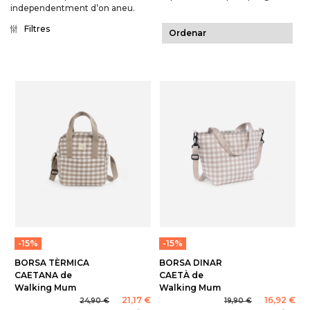
independentment d’on aneu.
Filtres
-15%
-15%
BORSA TÈRMICA
BORSA DINAR
CAETANA de
CAETÀ de
Walking Mum
Walking Mum
21,17 €
16,92 €
24,90 €
19,90 €