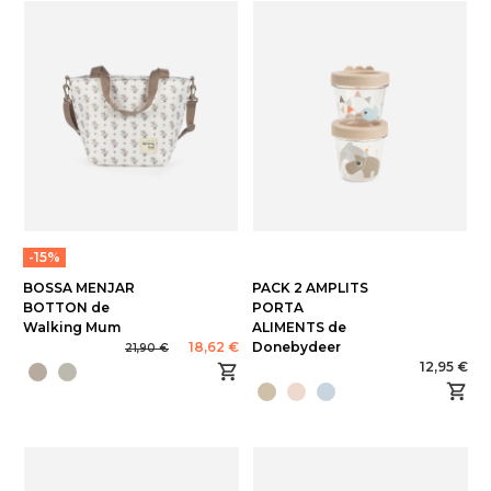
-15%
BOSSA MENJAR
PACK 2 AMPLITS
BOTTON de
PORTA
Walking Mum
ALIMENTS de
18,62 €
Donebydeer
21,90 €
12,95 €