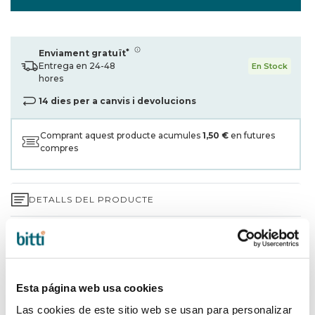
*
Enviament gratuït
Entrega en 24-48
En Stock
hores
14 dies per a canvis i devolucions
Comprant aquest producte acumules
1,50 €
en futures
compres
DETALLS DEL PRODUCTE
GARANTIA DE 3 ANYS*
ENVIAMENTS I DEVOLUCIONS
Esta página web usa cookies
PER QUÈ TRIAR BITTI?
Las cookies de este sitio web se usan para personalizar