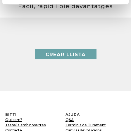
Fàcil, ràpid i ple davantatges
CREAR LLISTA
BITTI
AJUDA
Qui som?
Q&A
Treballa amb nosaltres
Terminis de lliurament
Contacte
Canvis i devolucions