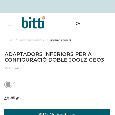
CA
INICI
/
ACCESSORIS COTXETS
/
RECANVIS COTXET
ADAPTADORS INFERIORS PER A
CONFIGURACIÓ DOBLE JOOLZ GEO3
REF: 074021
,95
49
€
AFEGIR A LA CISTELLA