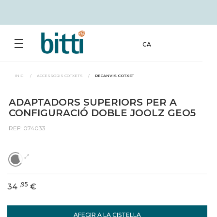
CA
INICI
/
ACCESSORIS COTXETS
/
RECANVIS COTXET
ADAPTADORS SUPERIORS PER A
CONFIGURACIÓ DOBLE JOOLZ GEO5
REF: 074033
,95
34
€
AFEGIR A LA CISTELLA