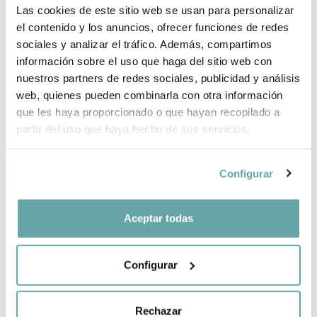
Las cookies de este sitio web se usan para personalizar
INFORMACIÓ DE LA MARCA
el contenido y los anuncios, ofrecer funciones de redes
sociales y analizar el tráfico. Además, compartimos
información sobre el uso que haga del sitio web con
COMPLETA LA TEVA COMPRA
nuestros partners de redes sociales, publicidad y análisis
web, quienes pueden combinarla con otra información
COMPARTIR
que les haya proporcionado o que hayan recopilado a
partir del uso que haya hecho de sus servicios.
Configurar
Aceptar todas
ALTRES CLIENTS TAMBÉ VAN VEURE
Configurar
Rechazar