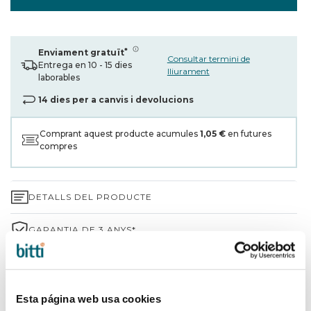
*
Enviament gratuït
Consultar termini de
Entrega en 10 - 15 dies
lliurament
laborables
14 dies per a canvis i devolucions
Comprant aquest producte acumules
1,05 €
en futures
compres
DETALLS DEL PRODUCTE
GARANTIA DE 3 ANYS*
ENVIAMENTS I DEVOLUCIONS
PER QUÈ TRIAR BITTI?
Esta página web usa cookies