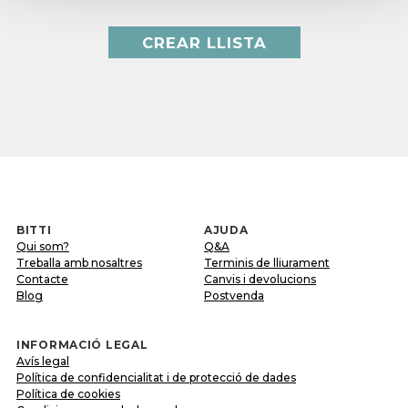
CREAR LLISTA
BITTI
AJUDA
Qui som?
Q&A
Treballa amb nosaltres
Terminis de lliurament
Contacte
Canvis i devolucions
Blog
Postvenda
INFORMACIÓ LEGAL
Avís legal
Política de confidencialitat i de protecció de dades
Política de cookies