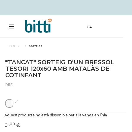
CA
INICI
/
/
SORTEIGS
*TANCAT* SORTEIG D'UN BRESSOL
TESORI 120x60 AMB MATALÀS DE
COTINFANT
REF:
Aquest producte no està disponible per a la venda en línia
,00
0
€