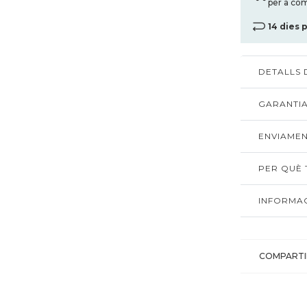
per a com
14 dies 
DETALLS
GARANTIA
ENVIAMEN
PER QUÈ T
INFORMAC
COMPARTI