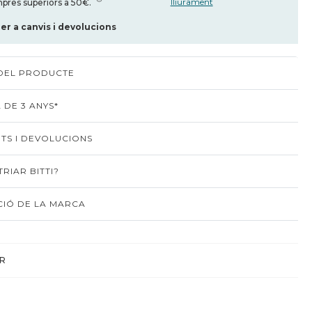
lliurament
pres superiors a 50€.
per a canvis i devolucions
 DEL PRODUCTE
 DE 3 ANYS*
TS I DEVOLUCIONS
RIAR BITTI?
IÓ DE LA MARCA
R