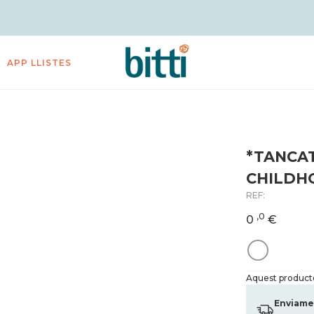
APP LLISTES
*TANCAT
CHILDH
REF:
,0
0
€
Aquest producte 
Enviame