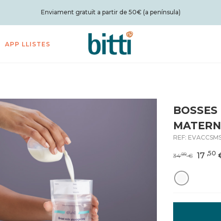
Enviament gratuït a partir de 50€ (a península)
APP LLISTES
BOSSES
MATERN
REF:
EVACCSMS
,50
17
,99
34
€