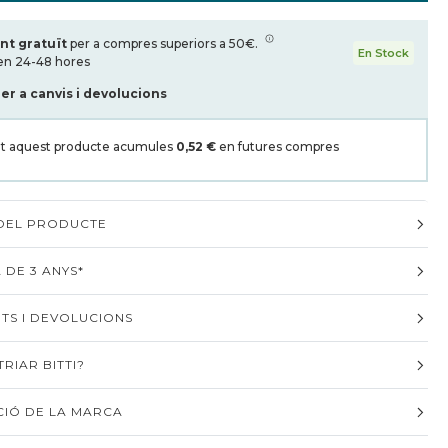
nt gratuït
per a compres superiors a 50€.
En Stock
en 24-48 hores
per a canvis i devolucions
t aquest producte acumules
0,52 €
en futures compres
 DEL PRODUCTE
 DE 3 ANYS*
TS I DEVOLUCIONS
RIAR BITTI?
IÓ DE LA MARCA