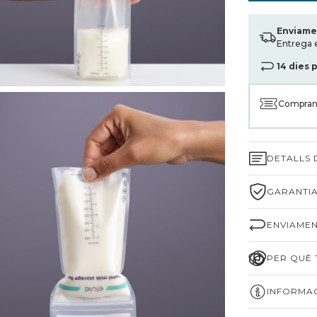
Enviame
Entrega 
14 dies 
Compran
DETALLS
GARANTIA
ENVIAMEN
PER QUÈ T
INFORMAC