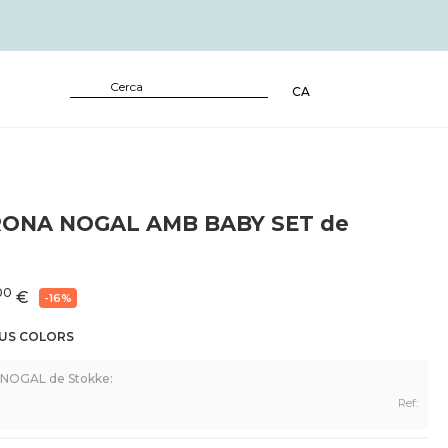
CA
RONA NOGAL AMB BABY SET de
00
€
-16%
EUS COLORS
NOGAL de Stokke:
Ref: