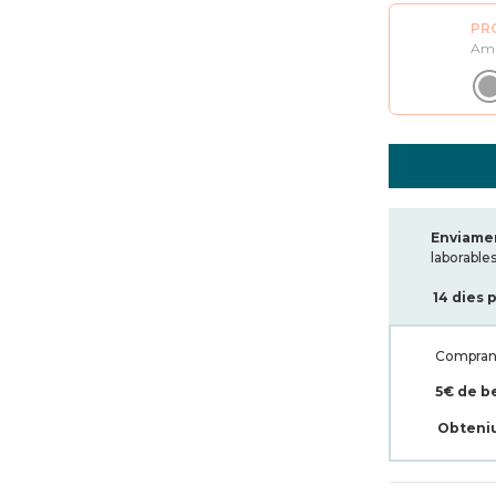
PR
Amb
Enviamen
laborables
14 dies 
Compran
5€ de b
Obteni