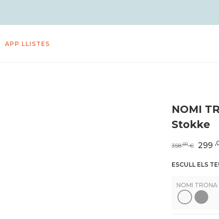
APP LLISTES
NOMI T
Stokke
,
299
,00
358
€
ESCULL ELS T
NOMI TRONA 