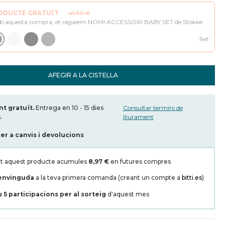
ODUCTE GRATUÏT
41,30 €
 aquesta compra, et regalem NOMI ACCESSORI BABY SET de Stokke
Ref:
AFEGIR A LA CISTELLA
t gratuït.
Entrega en 10 - 15 dies
Consultar termini de
.
lliurament
per a canvis i devolucions
t aquest producte acumules
8,97 €
en futures compres
envinguda
a la teva primera comanda (creant un compte a
bitti.es
)
u
5
participacions per al sorteig
d'aquest mes