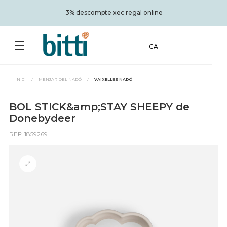
s
3% descompte xec regal online
CA
INICI
/
MENJAR DEL NADÓ
/
VAIXELLES NADÓ
BOL STICK&amp;STAY SHEEPY de
Donebydeer
REF: 1859269