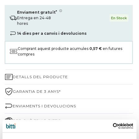
*
Enviament gratuït
Entrega en 24-48
En Stock
hores
14 dies per a canvis i devolucions
Comprant aquest producte acumules
0,57 €
en futures
compres
DETALLS DEL PRODUCTE
GARANTIA DE 3 ANYS*
ENVIAMENTS I DEVOLUCIONS
PER QUÈ TRIAR BITTI?
INFORMACIÓ DE LA MARCA