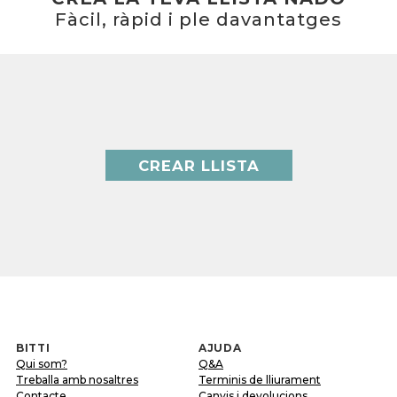
Fàcil, ràpid i ple davantatges
CREAR LLISTA
BITTI
AJUDA
Qui som?
Q&A
Treballa amb nosaltres
Terminis de lliurament
Contacte
Canvis i devolucions