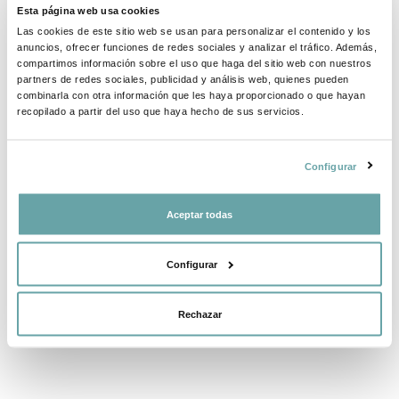
Esta página web usa cookies
Las cookies de este sitio web se usan para personalizar el contenido y los
anuncios, ofrecer funciones de redes sociales y analizar el tráfico. Además,
COMPARTIR
compartimos información sobre el uso que haga del sitio web con nuestros
partners de redes sociales, publicidad y análisis web, quienes pueden
combinarla con otra información que les haya proporcionado o que hayan
recopilado a partir del uso que haya hecho de sus servicios.
Configurar
Aceptar todas
ALTRES CLIENTS TAMBÉ VAN VEURE
Configurar
Rechazar