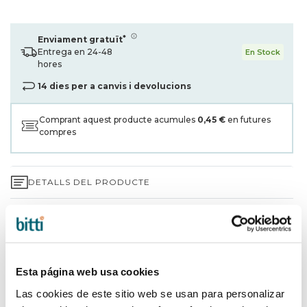
*
Enviament gratuït
Entrega en 24-48
En Stock
hores
14 dies per a canvis i devolucions
Comprant aquest producte acumules
0,45 €
en futures
compres
DETALLS DEL PRODUCTE
GARANTIA DE 3 ANYS*
ENVIAMENTS I DEVOLUCIONS
Esta página web usa cookies
PER QUÈ TRIAR BITTI?
Las cookies de este sitio web se usan para personalizar