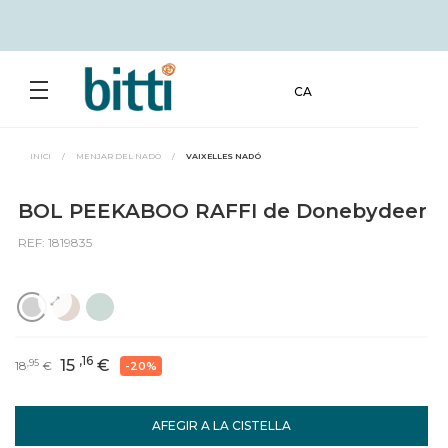
CA
INICI
/
MENJAR DEL NADÓ
/
VAIXELLES NADÓ
BOL PEEKABOO RAFFI de Donebydeer
REF: 1819835
,16
15
€
,95
18
€
-20%
AFEGIR A LA CISTELLA