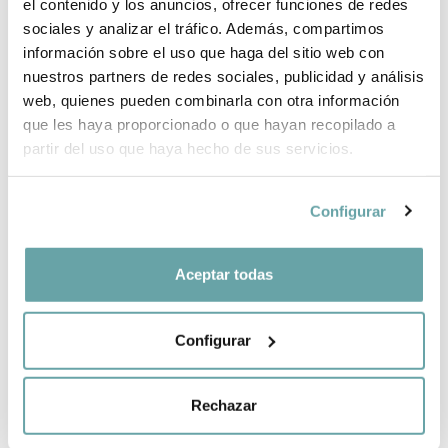
el contenido y los anuncios, ofrecer funciones de redes
INFORMACIÓ DE LA MARCA
sociales y analizar el tráfico. Además, compartimos
información sobre el uso que haga del sitio web con
nuestros partners de redes sociales, publicidad y análisis
COMPARTIR
web, quienes pueden combinarla con otra información
que les haya proporcionado o que hayan recopilado a
partir del uso que haya hecho de sus servicios.
Configurar
Aceptar todas
ALTRES CLIENTS TAMBÉ VAN VEURE
Configurar
Rechazar
CREA LA TEVA LLISTA NADÓ