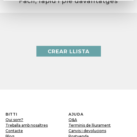
Fàcil, ràpid i ple davantatges
CREAR LLISTA
BITTI
AJUDA
Qui som?
Q&A
Treballa amb nosaltres
Terminis de lliurament
Contacte
Canvis i devolucions
Blog
Postvenda