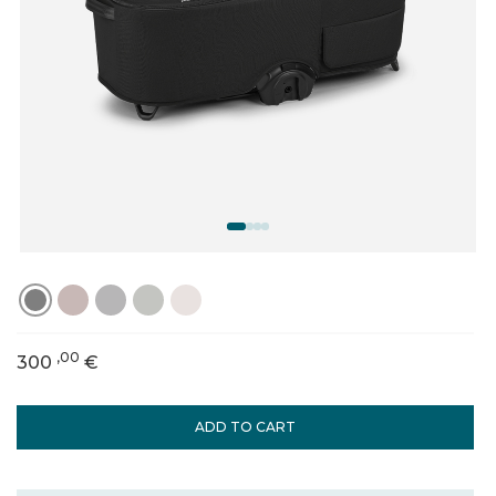
,00
300
€
ADD TO CART