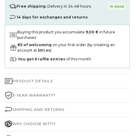
Free shipping.
Delivery in 24-48 hours.
In stock
14 days for exchanges and returns
Buying this product you accumulate
9,00 €
in future
purchases
€5 of welcoming
on your first order (by creating an
account at
bitti.es
)
You get
6
raffle entries
of this month
PRODUCT DETAILS
3-YEAR WARRANTY*
SHIPPING AND RETURNS
WHY CHOOSE BITTI?