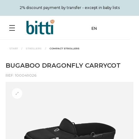
2% discount payment by transfer - except in baby lists
EN
START
/
STROLLERS
/
COMPACT STROLLERS
BUGABOO DRAGONFLY CARRYCOT
REF: 100049026