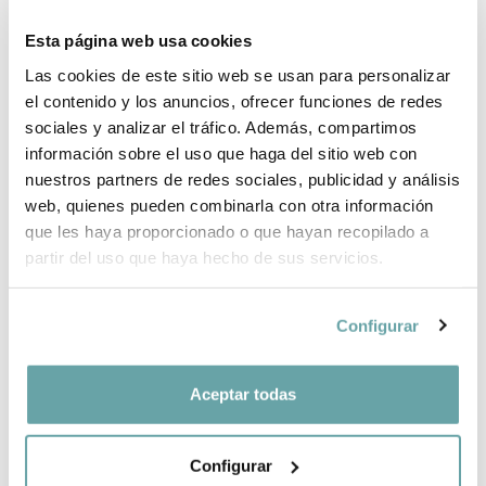
SHIPPING AND RETURNS
Esta página web usa cookies
Las cookies de este sitio web se usan para personalizar
WHY CHOOSE BITTI?
el contenido y los anuncios, ofrecer funciones de redes
sociales y analizar el tráfico. Además, compartimos
BRAND INFORMATION
información sobre el uso que haga del sitio web con
nuestros partners de redes sociales, publicidad y análisis
web, quienes pueden combinarla con otra información
COMPLETE YOUR PURCHASE
que les haya proporcionado o que hayan recopilado a
partir del uso que haya hecho de sus servicios.
SHARE
Configurar
Aceptar todas
Configurar