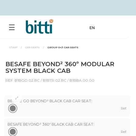
EN
START
/
CAR SEATS
/
GROUP 0+/1 CAR SEATS
BESAFE BEYOND² 360º MODULAR
SYSTEM BLACK CAB
REF: B1BGO.02.BC / B1BTR.02.BC / B1BBA.00.00
BESAFE GO BEYOND² BLACK CAB CAR SEAT:
Ref:
BESAFE BEYOND² 360º BLACK CAB CAR SEAT:
Ref: