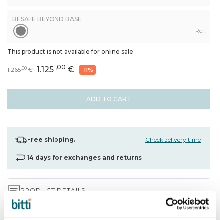
BESAFE BEYOND BASE:
Ref:
This product is not available for online sale
,00
1.125
€
,00
1.265
€
-11%
ADD TO CART
Free shipping.
Check delivery time
14 days for exchanges and returns
PRODUCT DETAILS
3-YEAR WARRANTY*