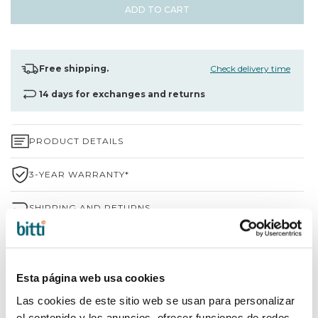
ADD TO CART
Free shipping.
Check delivery time
14 days for exchanges and returns
PRODUCT DETAILS
3-YEAR WARRANTY*
SHIPPING AND RETURNS
WHY CHOOSE BITTI?
BRAND INFORMATION
Esta página web usa cookies
Las cookies de este sitio web se usan para personalizar
el contenido y los anuncios, ofrecer funciones de redes