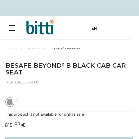
EN
START
/
CAR SEATS
/
GROUP 0+/1 CAR SEATS
BESAFE BEYOND² B BLACK CAB CAR
SEAT
REF: B1BBB.02.BC
This product is not available for online sale
,00
615
€