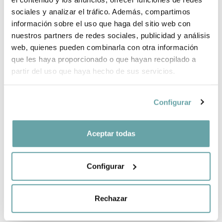
COMPLETE YOUR PURCHASE
sociales y analizar el tráfico. Además, compartimos
información sobre el uso que haga del sitio web con
SHARE
nuestros partners de redes sociales, publicidad y análisis
web, quienes pueden combinarla con otra información
que les haya proporcionado o que hayan recopilado a
partir del uso que haya hecho de sus servicios.
Configurar
OTHER CUSTOMERS ALSO VIEWED
Aceptar todas
Configurar
Rechazar
CREATE YOUR BABY LIST
Easy, fast and full of advantages