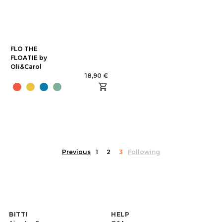
FLO THE
FLOATIE by
Oli&Carol
18,90 €
Previous
1
2
3
Following
BITTI
HELP