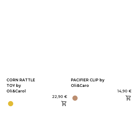
CORN RATTLE
PACIFIER CLIP by
TOY by
Oli&Caro
Oli&Carol
14,90 €
22,90 €