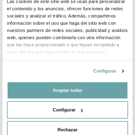
Las cookies de este sitio web se usan para personalizar
el contenido y los anuncios, ofrecer funciones de redes
sociales y analizar el tráfico. Además, compartimos
información sobre el uso que haga del sitio web con
nuestros partners de redes sociales, publicidad y análisis
web, quienes pueden combinarla con otra información
que les haya proporcionado o que hayan recopilado a
partir del uso que haya hecho de sus servicios.
CATHY THE
ELI THE CLOVER
CARROT MINI
by Oli&Carol
DOUDOU-
9,90 €
TEETHER by Oli
Configurar
& Carol
24,90 €
Aceptar todas
Configurar
Rechazar