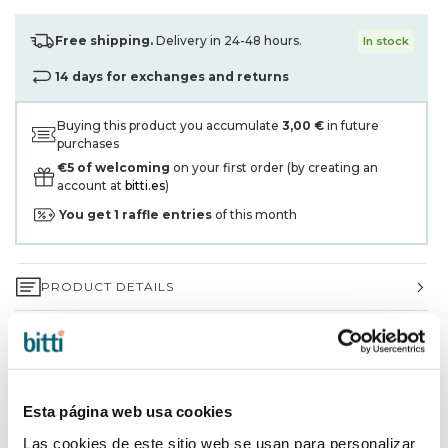
Free shipping.
Delivery in 24-48 hours.
In stock
14 days for exchanges and returns
Buying this product you accumulate
3,00 €
in future
purchases
€5 of welcoming
on your first order (by creating an
account at
bitti.es
)
You get
1
raffle entries
of this month
PRODUCT DETAILS
3-YEAR WARRANTY*
SHIPPING AND RETURNS
Esta página web usa cookies
WHY CHOOSE BITTI?
Las cookies de este sitio web se usan para personalizar