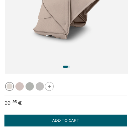
+
,95
99
€
ADD TO CART