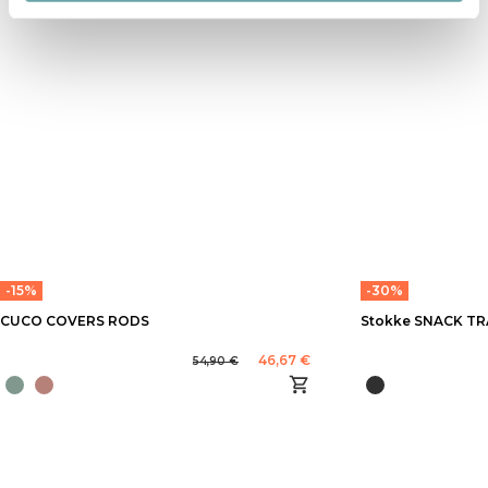
-15%
-30%
CUCO COVERS RODS
Stokke SNACK TR
46,67 €
54,90 €