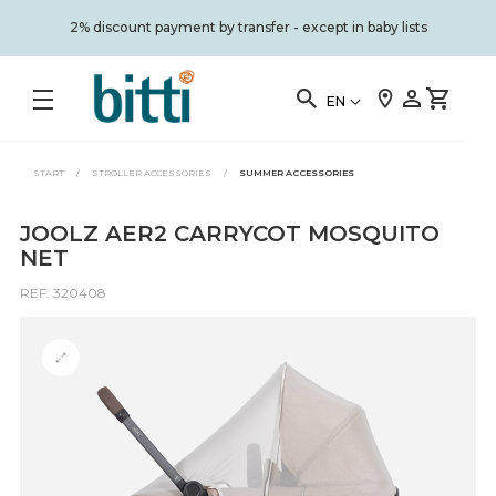
2% discount payment by transfer - except in baby lists
EN
START
/
STROLLER ACCESSORIES
/
SUMMER ACCESSORIES
JOOLZ AER2 CARRYCOT MOSQUITO
NET
REF: 320408