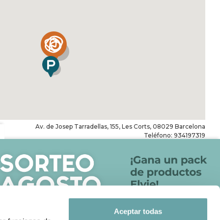
Av. de Josep Tarradellas, 155, Les Corts, 08029 Barcelona
Teléfono: 934197319
Horario especial Agosto
De lunes a viernes de 10:00 a 14:00 y de 16:00 a 20:30
Sábados y domingos cerrado
Aceptar todas