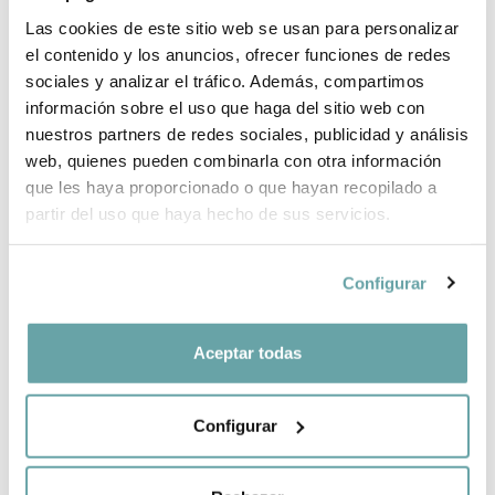
Las cookies de este sitio web se usan para personalizar
el contenido y los anuncios, ofrecer funciones de redes
sociales y analizar el tráfico. Además, compartimos
información sobre el uso que haga del sitio web con
nuestros partners de redes sociales, publicidad y análisis
MINICUNA
COLECHO
web, quienes pueden combinarla con otra información
SNUZPOD5 de
que les haya proporcionado o que hayan recopilado a
Snüz
partir del uso que haya hecho de sus servicios.
249,00 €
Configurar
Aceptar todas
Anterior
1
Siguiente
Configurar