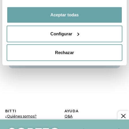
📲 Atención al cliente de bitti
Aceptar todas
🎉 Promociones y eventos en bitti
Configurar
📍 bitti en Barcelona · Tienda física
Rechazar
📍 bitti · Otras Preguntas
BITTI
AYUDA
¿Quiénes somos?
Q&A
Trabaja con nosotros
Plazos de entrega
Contacto
Cambios y devoluciones